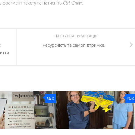
ь фрагмент тексту та натисніть
Ctrl+Enter
.
НАСТУПНА ПУБЛІКАЦІЯ
ж
Ресурсність та самопідтримка.
життя
0
0