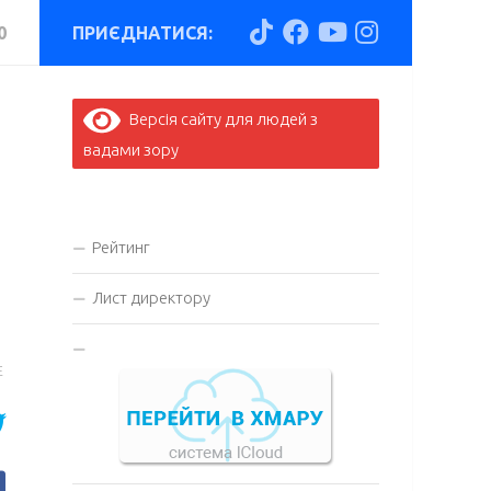
0
ПРИЄДНАТИСЯ:
Версія сайту для людей з
вадами зору
и
Рейтинг
Лист директору
E