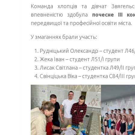
Команда хлопців та дівчат Звягель
впевненістю здобула
почесне ІІІ к
передвищої та професійної освіти міста.
У змаганнях брали участь:
Рудніцький Олександр – студент Л46/
Жека Іван – студент Л51/І групи
Лисак Світлана – студентка Л49/ІІ гру
Свінціцька Віка – студентка С84/ІІІ гр