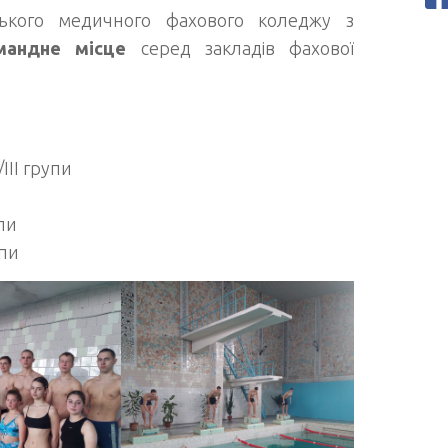
ського медичного фахового коледжу з
омандне місце
серед закладів фахової
ІІІ групи
пи
упи