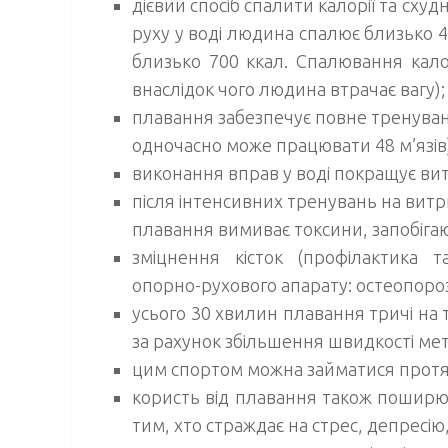
дієвий спосіб спалити калорії та сху
руху у воді людина спалює близько 4
близько 700 ккал. Спалювання кало
внаслідок чого людина втрачає вагу);
плавання забезпечує повне тренуван
одночасно може працювати 48 м’язів)
виконання вправ у воді покращує вит
після інтенсивних тренувань на витри
плавання вимиває токсини, запобіга
зміцнення кісток (профілактика 
опорно-рухового апарату: остеопорозу
усього 30 хвилин плавання тричі на
за рахунок збільшення швидкості мет
цим спортом можна займатися протя
користь від плавання також поширю
тим, хто страждає на стрес, депресію