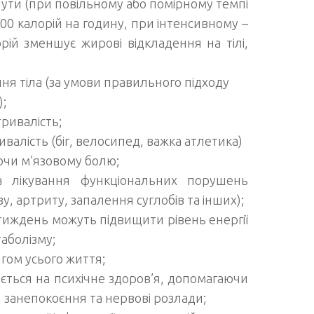
днути (при повільному або помірному темпі
00 калорій на годину, при інтенсивному –
рій зменшує жирові відкладення на тілі,
ня тіла (за умови правильного підходу
;
ривалість;
валість (біг, велосипед, важка атлетика)
ючи м’язовому болю;
та лікування функціональних порушень
, артриту, запалення суглобів та інших);
 тиждень можуть підвищити рівень енергії
аболізму;
гом усього життя;
ється на психічне здоров’я, допомагаючи
, занепокоєння та нервові розлади;