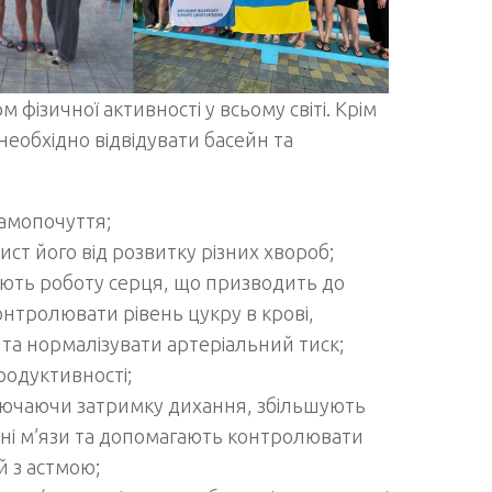
фізичної активності у всьому світі. Крім
необхідно відвідувати басейн та
амопочуття;
ст його від розвитку різних хвороб;
ють роботу серця, що призводить до
онтролювати рівень цукру в крові,
та нормалізувати артеріальний тиск;
родуктивності;
ключаючи затримку дихання, збільшують
рні м’язи та допомагають контролювати
 з астмою;