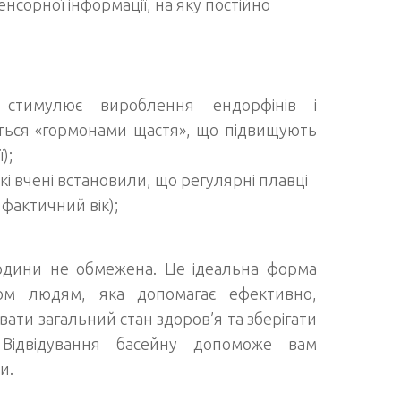
енсорної інформації, на яку постійно
 стимулює вироблення ендорфінів і
ються «гормонами щастя», що підвищують
);
і вчені встановили, що регулярні плавці
 фактичний вік);
юдини не обмежена. Це ідеальна форма
тьом людям, яка допомагає ефективно,
ти загальний стан здоров’я та зберігати
 Відвідування басейну допоможе вам
и.