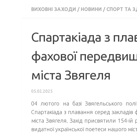
ВИХОВНІ ЗАХОДИ
/
НОВИНИ
/
СПОРТ ТА З
Спартакіада з пла
фахової передвищо
міста Звягеля
05.02.2025
04 лютого на базі Звягельського полі
Спартакіада з плавання серед закладів 
міста Звягеля. Захід присвятили 154-ій 
видатної української поетеси нашого міст