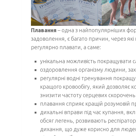
Плавання
– одна з найпопулярніших форм 
задоволення, є багато причин, через які 
регулярно плавати, а саме:
унікальна можливість покращувати с
оздоровлення організму людини, захи
регулярні водні тренування покращу
кращого кровообігу, який дозволяє к
знизити частоту серцевих скорочень 
плавання сприяє кращій розумовій п
дихальні вправи під час купання, в
обсяг легень, розвивають респірато
дихання, що дуже корисно для людей