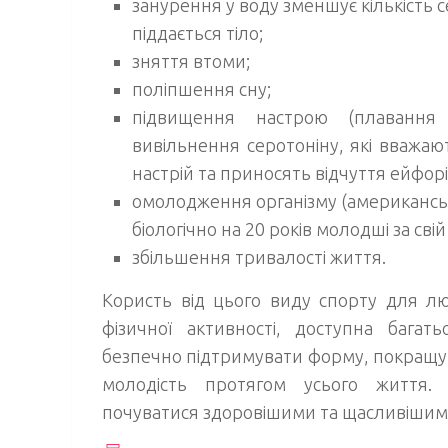
занурення у воду зменшує кількість с
піддається тіло;
зняття втоми;
поліпшення сну;
підвищення настрою (плавання
вивільнення серотоніну, які вважа
настрій та приносять відчуття ейфорії
омолодження організму (американськ
біологічно на 20 років молодші за свій
збільшення тривалості життя.
Користь від цього виду спорту для л
фізичної активності, доступна бага
безпечно підтримувати форму, покращува
молодість протягом усього життя.
почуватися здоровішими та щасливішим