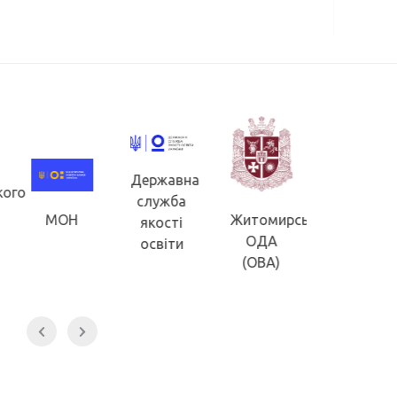
Державна
кого
Житомир
служба
обласна
МОН
Житомирська
якості
рада
ОДА
освіти
(ОВА)