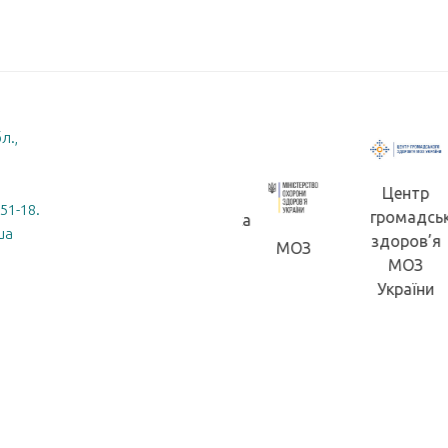
л.,
Центр
-51-18.
громадсь
Житомирська
ua
здоров’я
обласна
МОЗ
Житомирська
МОЗ
рада
ОДА
України
(ОВА)