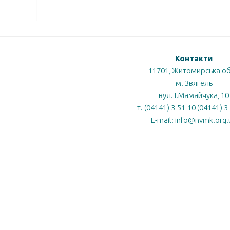
Контакти
11701, Житомирська об
м. Звягель
вул. І.Мамайчука, 10
Центр
Державна
т. (04141) 3-51-10 (04141) 3
громадського
ька
служба
E-mail: info@nvmk.org.
здоров’я
МОЗ
МОН
якості
МОЗ
освіти
України