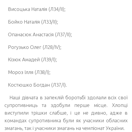
Висоцька Наталія (Л34/II);
Бойко Наталія (Л33/II);
Опанасюк Анастасія (Л37/II);
Рогузько Олег (Л28/IV);
Кізюк Амадей (Л39/I);
Мороз Ілля (Л38/I);
Костюшко Богдан (Л37/I).
Наші дівчата в запеклій боротьбі здолали всіх свої
супротивниць та здобули перше місце. Хлопці
виступили трішки слабше, і це не дивно, адже в
командах супротивника були як учасники обласних
змагань, так і учасники змагань на чемпіонат України.