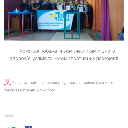
Хочеться побажати всім учасникам міцного
здоров’я, успіхів та нових спортивних перемог!!!
Якщо ви знайшли помилку, будь ласка, виділіть фрагмент
тексту та натисніть
Ctrl+Enter
.
SHARE