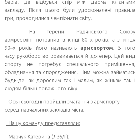
барів, де відбувся спір між двома клієнтами
закладу. Після цього
були удосконалені правила
гри,
проводилися чемпіонати світу.
На терени Радянського Союзу
а
рмрестлінг
потрапив в кінці 80–х років, а з кінця
90–х років його називають
армспортом.
З того
часу рукоборство розвивається й дотепер. Цей вид
спорту не потребує
спеціального
приміщення,
обладнання та спорядження. Ним можна займатись
будь-де, як дорослим так і малим, як жінкам так і
людям більш поважного віку.
Ось і сьогодні пройшли змагання з армспорту
с
еред навчальних закладів міста.
Нашу команду представляли:
Марчук Катерина (Л36/II);