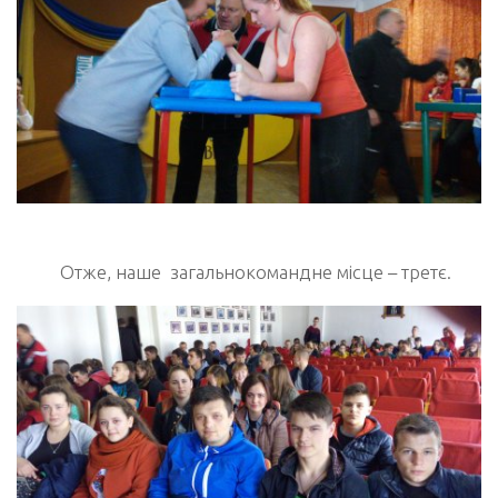
Отже, наше
загальнокомандне місце – третє
.