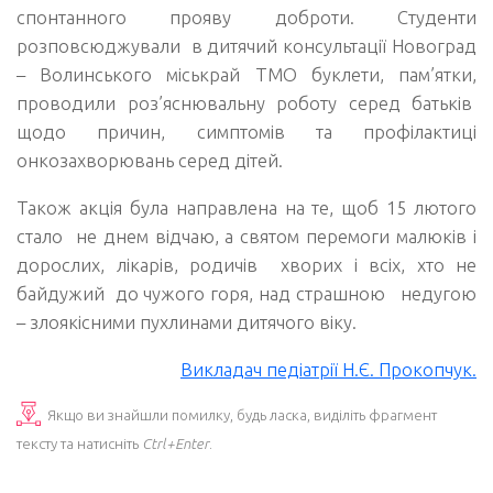
спонтанного прояву доброти. Студенти
розповсюджували в дитячий консультації Новоград
– Волинського міськрай ТМО буклети, пам’ятки,
проводили роз’яснювальну роботу серед батьків
щодо причин, симптомів та профілактиці
онкозахворювань серед дітей.
Також акція була направлена на те, щоб 15 лютого
стало не днем відчаю, а святом перемоги малюків і
дорослих, лікарів, родичів хворих і всіх, хто не
байдужий до чужого горя, над страшною недугою
– злоякісними пухлинами дитячого віку.
Викладач педіатрії Н.Є. Прокопчук.
Якщо ви знайшли помилку, будь ласка, виділіть фрагмент
тексту та натисніть
Ctrl+Enter
.