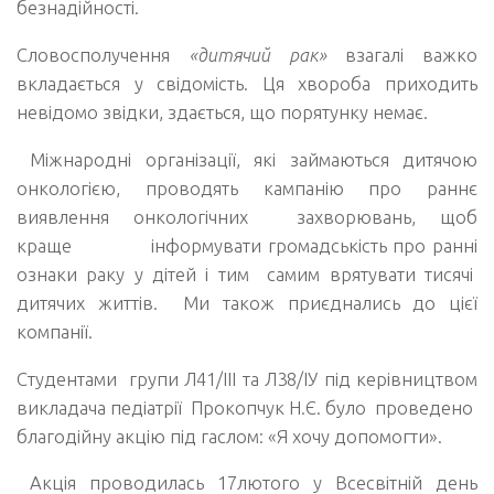
безнадійності.
Словосполучення
«дитячий рак»
взагалі важко
вкладається у свідомість. Ця хвороба приходить
невідомо звідки, здається, що порятунку немає.
Міжнародні організації, які займаються дитячою
онкологією, проводять кампанію про раннє
виявлення онкологічних захворювань, щоб
краще інформувати громадськість про ранні
ознаки раку у дітей і тим самим врятувати тисячі
дитячих життів. Ми також приєднались до цієї
компанії.
Студентами групи Л41/ІІІ та Л38/ІУ під керівництвом
викладача педіатрії Прокопчук Н.Є. було проведено
благодійну акцію під гаслом: «Я хочу допомогти».
Акція проводилась 17лютого у Всесвітній день