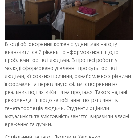
В ході обговорення кожен студент мав нагоду
визначити свій рівень поінформованості щодо
проблеми торгівлі людьми. В процесі роботи у
молоді сформовано уявлення про суть торгівлі
людьми, з’ясовано причини, ознайомлено з різними
її формами та переглянуто фільм, створений на
реальних подіях, «Життя на продаж». Також надані
рекомендації щодо запобігання потрапляння в
тенета торгівців людьми. Студенти оцінили
актуальність та змістовність заняття, виразили власні
враження та думки.
Соціальний педагог Людмила Харченко