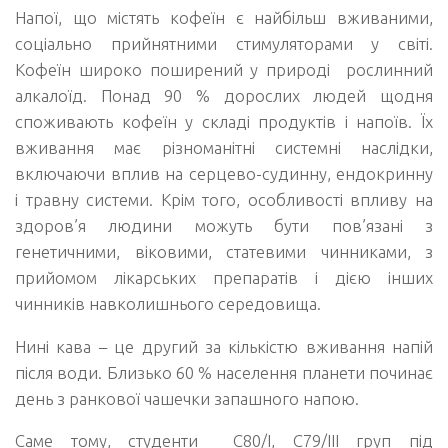
Напої, що містять кофеїн є найбільш вживаними,
соціально прийнятними стимуляторами у світі.
Кофеїн широко поширений у природі рослинний
алкалоїд. Понад 90 % дорослих людей щодня
споживають кофеїн у складі продуктів і напоїв. Їх
вживання має різноманітні системні наслідки,
включаючи вплив на серцево-судинну, ендокринну
і травну системи. Крім того, особливості впливу на
здоров’я людини можуть бути пов’язані з
генетичними, віковими, статевими чинниками, з
прийомом лікарських препаратів і дією інших
чинників навколишнього середовища.
Нині кава – це другий за кількістю вживання напій
після води. Близько 60 % населення планети починає
день з ранкової чашечки запашного напою.
Саме тому, студенти С80/І, С79/ІІІ груп під