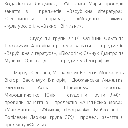
Ходаківська Людмила, Філінська Марія провели
заняття з предметів «Зарубіжна література»,
«Сестринська справа», «Медична хімія»,
«Культурологія», «Захист Вітчизни».
Студенти групи Л41/ІІ Олійник Ольга та
Трохимчук Ангеліна провели заняття з предметів
«Зарубіжна література», «Біологія»; Самчук Дмитро та
Музичко Олександр – з предмету «Географія».
Марчук Світлана, Москальчук Євгеній, Москалець
Віктор, Васильчук Вікторія, Добжанська Анжеліка,
Близнюк Аліна, Щавлінська Вероніка,
Мирошниченко Юлія, студенти групи Л40/ІІ,
провели заняття з предметів «Англійська мова»,
«Математика», «Фізика», «Географія»; Бойко Аніта,
Попілевич Дарина, група С79/ІІ, провели заняття з
предмету «Фізика».