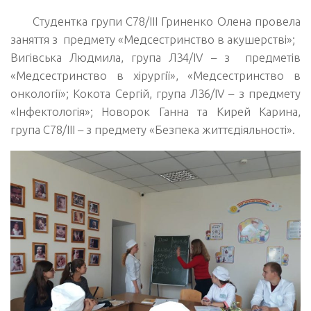
Студентка групи С78/ІІІ Гриненко Олена провела
заняття з предмету «Медсестринство в акушерстві»;
Вигівська Людмила, група Л34/ІV – з предметів
«Медсестринство в хірургії», «Медсестринство в
онкології»; Кокота Сергій, група Л36/ІV – з предмету
«Інфектологія»; Новорок Ганна та Кирей Карина,
група С78/ІІІ – з предмету «Безпека життєдіяльності».