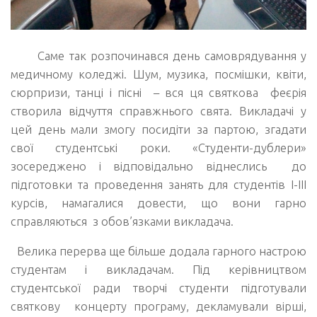
Саме так розпочинався день самоврядування у
медичному коледжі. Шум, музика, посмішки, квіти,
сюрпризи, танці і пісні – вся ця святкова феєрія
створила відчуття справжнього свята. Викладачі у
цей день мали змогу посидіти за партою, згадати
свої студентські роки. «Студенти-дублери»
зосереджено і відповідально віднеслись до
підготовки та проведення занять для студентів І-ІІІ
курсів, намагалися довести, що вони гарно
справляються з обов’язками викладача.
Велика перерва ще більше додала гарного настрою
студентам і викладачам. Під керівництвом
студентської ради творчі студенти підготували
святкову концерту програму, декламували вірші,