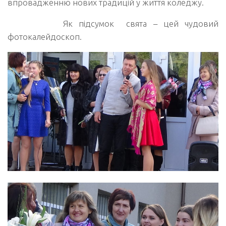
впровадженню нових традицій у життя коледжу.
Як підсумок свята – цей чудовий
фотокалейдоскоп.