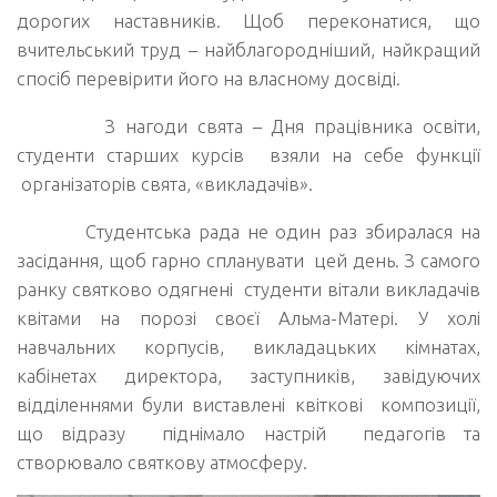
дорогих наставників. Щоб переконатися, що
вчительський труд – найблагородніший, найкращий
спосіб перевірити його на власному досвіді.
З нагоди свята – Дня працівника освіти,
студенти старших курсів взяли на себе функції
організаторів свята, «викладачів».
Студентська рада не один раз збиралася на
засідання, щоб гарно спланувати цей день. З самого
ранку святково одягнені студенти вітали викладачів
квітами на порозі своєї Альма-Матері. У холі
навчальних корпусів, викладацьких кімнатах,
кабінетах директора, заступників, завідуючих
відділеннями були виставлені квіткові композиції,
що відразу піднімало настрій педагогів та
створювало святкову атмосферу.