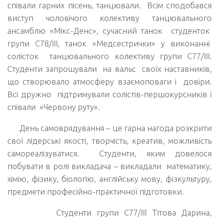
співали гарних пісень, танцювали. Всім сподобався
виступ чоловічого колективу танцювального
ансамблю «Мікс-Денс», сучасний танок студенток
групи С78/ІІІ, танок «Медсестрички» у виконанні
солісток танцювального колективу групи С77/ІІІ.
Студенти запрошували на вальс своїх наставників,
що створювало атмосферу взаємоповаги і довіри.
Всі дружно підтримували солістів-першокурсників і
співали «Червону руту».
День самоврядування – це гарна нагода розкрити
свої лідерські якості, творчість, креатив, можливість
самореалізуватися. Студенти, яким довелося
побувати в ролі викладача – викладали математику,
хімію, фізику, біологію, англійську мову, фізкультуру,
предмети професійно-практичної підготовки.
Студенти групи С77/ІІІ Тітова Дарина,