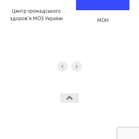
Державна служба
якості освіти
МОН
Звягельський медичний фаховий коледж МК Звягель © 2026.
Всі права захищені.