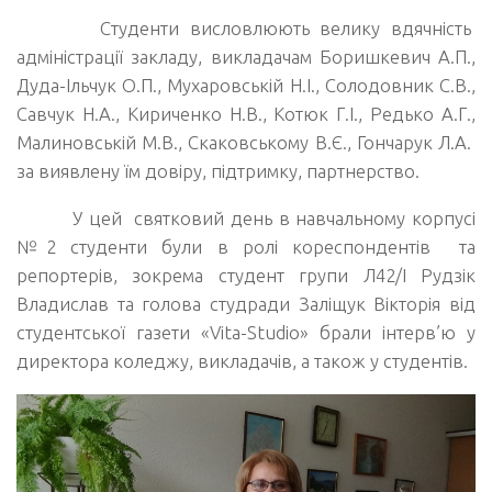
Студенти висловлюють велику вдячність
адміністрації закладу, викладачам Боришкевич А.П.,
Дуда-Ільчук О.П., Мухаровській Н.І., Солодовник С.В.,
Савчук Н.А., Кириченко Н.В., Котюк Г.І., Редько А.Г.,
Малиновській М.В., Скаковському В.Є., Гончарук Л.А.
за виявлену їм довіру, підтримку, партнерство.
У цей святковий день в навчальному корпусі
№2 студенти були в ролі кореспондентів та
репортерів, зокрема студент групи Л42/І Рудзік
Владислав та голова студради Заліщук Вікторія від
студентської газети «Vita-Studio» брали інтерв’ю у
директора коледжу, викладачів, а також у студентів.