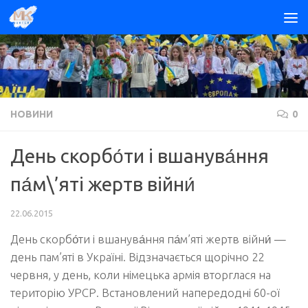
Skip to content
НОВИНИ
0
День скорбо́ти і вшанува́ння
па́м\’яті жертв війни́
22.06.2015
День скорбо́ти і вшанува́ння па́м’яті жертв війни́ —
день пам’яті в Україні. Відзначається щорічно 22
червня, у день, коли німецька армія вторглася на
територію УРСР. Встановлений напередодні 60-ої