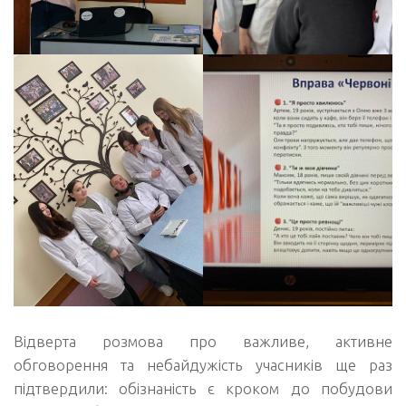
Відверта розмова про важливе, активне
обговорення та небайдужість учасників ще раз
підтвердили: обізнаність є кроком до побудови