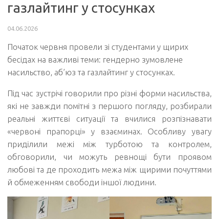
газлайтинг у стосунках
04.06.2026
Початок червня провели зі студентами у щирих
бесідах на важливі теми: гендерно зумовлене
насильство, аб’юз та газлайтинг у стосунках.
Під час зустрічі говорили про різні форми насильства,
які не завжди помітні з першого погляду, розбирали
реальні життєві ситуації та вчилися розпізнавати
«червоні прапорці» у взаєминах. Особливу увагу
приділили межі між турботою та контролем,
обговорили, чи можуть ревнощі бути проявом
любові та де проходить межа між щирими почуттями
й обмеженням свободи іншої людини.