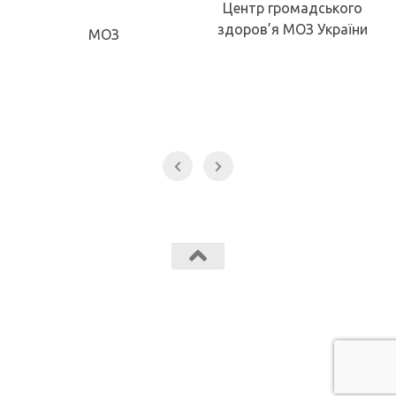
Центр громадського
здоров’я МОЗ України
МОЗ
Звягельський медичний фаховий коледж МК Звягель © 2026.
Всі права захищені.