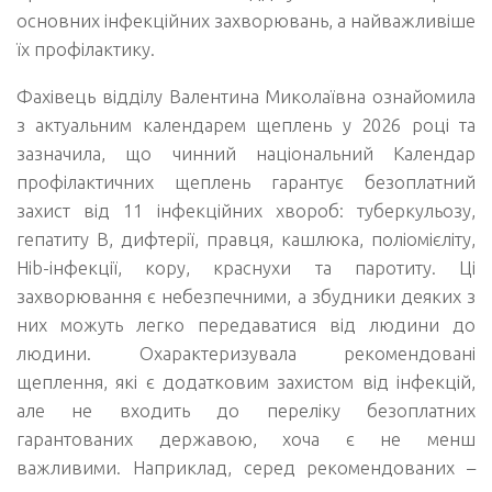
основних інфекційних захворювань, а найважливіше
їх профілактику.
Фахівець відділу Валентина Миколаївна ознайомила
з актуальним календарем щеплень у 2026 році та
зазначила, що чинний національний Календар
профілактичних щеплень гарантує безоплатний
захист від 11 інфекційних хвороб: туберкульозу,
гепатиту В, дифтерії, правця, кашлюка, поліомієліту,
Hib-інфекції, кору, краснухи та паротиту. Ці
захворювання є небезпечними, а збудники деяких з
них можуть легко передаватися від людини до
людини. Охарактеризувала рекомендовані
щеплення, які є додатковим захистом від інфекцій,
але не входить до переліку безоплатних
гарантованих державою, хоча є не менш
важливими. Наприклад, серед рекомендованих –