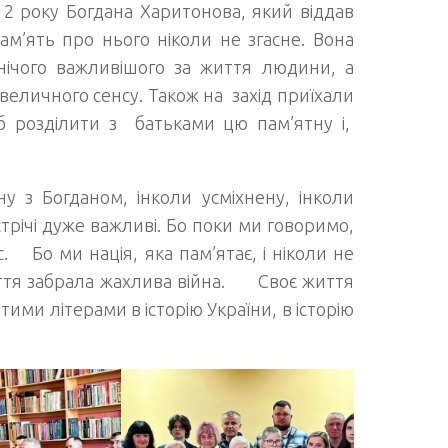
12 року Богдана Харитонова, який віддав
ам’ять про нього ніколи не згасне. Вона
нічого важливішого за життя людини, а
величного сенсу. Також на захід приїхали
б розділити з батьками цю пам’ятну і,
у з Богданом, інколи усміхнену, інколи
трічі дуже важливі. Бо поки ми говоримо,
. Бо ми нація, яка пам’ятає, і ніколи не
 життя забрала жахлива війна. Своє життя
ми літерами в історію України, в історію