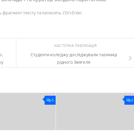
ь фрагмент тексту та натисніть
Ctrl+Enter
.
НАСТУПНА ПУБЛІКАЦІЯ
ю:
Студенти коледжу досліджували таємниці
жу
рідного Звягеля
0
0