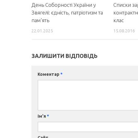
День Соборності України у
Списки за
Звягелі: єдність, патріотизм та
контрактн
пам’ять
клас
22.01.2025
15.08.2016
ЗАЛИШИТИ ВІДПОВІДЬ
Коментар
*
Ім'я
*
Сайт