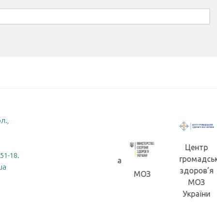
л.,
Центр
-51-18.
громадсь
Житомирська
ua
здоров’я
обласна
МОЗ
Житомирська
МОЗ
рада
ОДА
України
(ОВА)