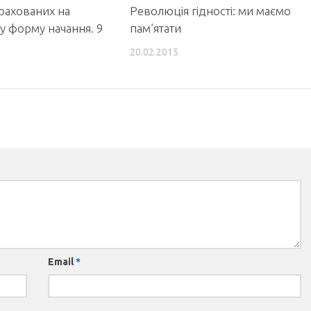
рахованих на
Революція гідності: ми маємо
у форму начання. 9
пам’ятати
20.02.2015
Email
*