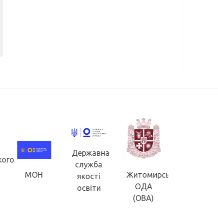
Державна
кого
Житомир
служба
обласна
МОН
Житомирська
якості
рада
ОДА
освіти
(ОВА)