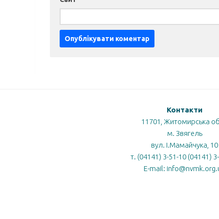
Контакти
11701, Житомирська об
м. Звягель
вул. І.Мамайчука, 10
Центр
Державна
т. (04141) 3-51-10 (04141) 3
громадського
ька
служба
E-mail: info@nvmk.org.
здоров’я
МОЗ
МОН
якості
МОЗ
освіти
України