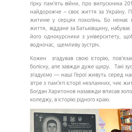
гірку пам’ять війни, про випускника 20
найдорожче – своє життя за Україну. П
житиме у серцях поколінь. Бо немає 
життя, віддане за Батьківщину, набуває 
його однокурсники з університету, що
водночас, щемливу зустріч.
Кожен згадував свою історію, пов’язан
болісну, але завжди дуже щиру. Такі зус
згадуємо — наші Герої живуть серед нас
зітре з пам’яті історії незламних, чиє
Богдан Харитонов назавжди вписав золоти
коледжу, в історію рідного краю.