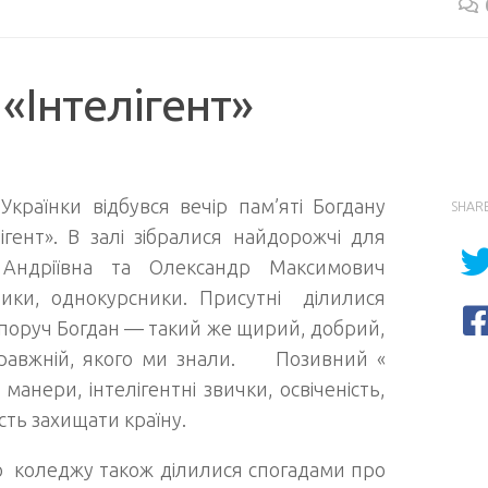
«Інтелігент»
Українки відбувся вечір пам’яті Богдану
SHAR
гент». В залі зібралися найдорожчі для
ндріївна та Олександр Максимович
ники, однокурсники. Присутні ділилися
 поруч Богдан — такий же щирий, добрий,
справжній, якого ми знали. Позивний «
манери, інтелігентні звички, освіченість,
сть захищати країну.
 коледжу також ділилися спогадами про