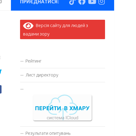
0
ПРИЄДНАТИСЯ:
Версія сайту для людей з
вадами зору
E
Рейтинг
Лист директору
Результати опитувань