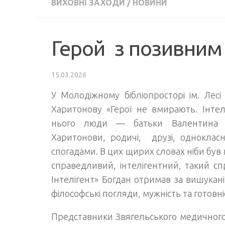
ВИХОВНІ ЗАХОДИ
/
НОВИНИ
Герой з позивним 
15.03.2026
У Молодіжному бібліопросторі ім. Лесі 
Харитонову «Герої не вмирають. Інтелі
нього люди — батьки Валентина А
Харитонови, родичі, друзі, одноклас
спогадами. В цих щирих словах ніби був
справедливий, інтелігентний, такий 
Інтелігент» Богдан отримав за вишукані 
філософські погляди, мужність та готовні
Представники Звягельського медичного