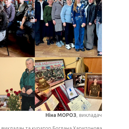
Ніна МОРОЗ
, викладач
, викладач та куратор Богдана Харитонова