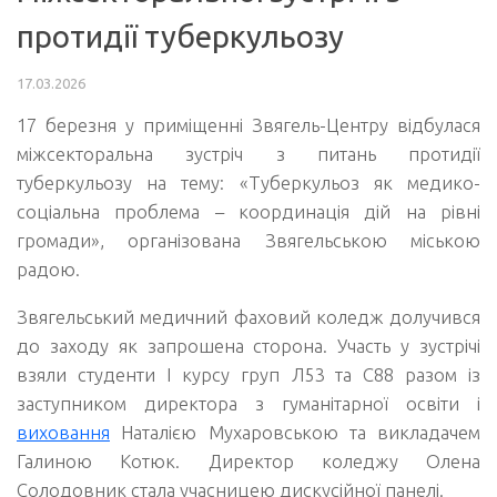
протидії туберкульозу
17.03.2026
17 березня у приміщенні Звягель-Центру відбулася
міжсекторальна зустріч з питань протидії
туберкульозу на тему: «Туберкульоз як медико-
соціальна проблема – координація дій на рівні
громади», організована Звягельською міською
радою.
Звягельський медичний фаховий коледж долучився
до заходу як запрошена сторона. Участь у зустрічі
взяли студенти І курсу груп Л53 та С88 разом із
заступником директора з гуманітарної освіти і
виховання
Наталією Мухаровською та викладачем
Галиною Котюк. Директор коледжу Олена
Солодовник стала учасницею дискусійної панелі.