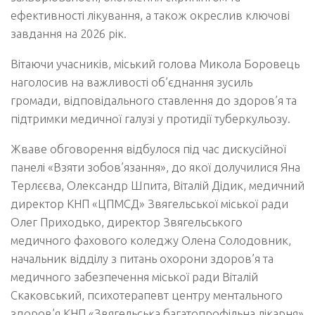
ефективності лікування, а також окреслив ключові
завдання на 2026 рік.
Вітаючи учасників, міський голова Микола Боровець
наголосив на важливості об’єднання зусиль
громади, відповідального ставлення до здоров’я та
підтримки медичної галузі у протидії туберкульозу.
Жваве обговорення відбулося під час дискусійної
панелі «Взяти зобов’язання», до якої долучилися Яна
Терлєєва, Олександр Шпита, Віталій Дідик, медичний
директор КНП «ЦПМСД» Звягельської міської ради
Олег Приходько, директор Звягельського
медичного фахового коледжу Олена Солодовник,
начальник відділу з питань охорони здоров’я та
медичного забезпечення міської ради Віталій
Скаковський, психотерапевт центру ментального
здоров’я КНП «Звягельська багатопрофільна лікарня»