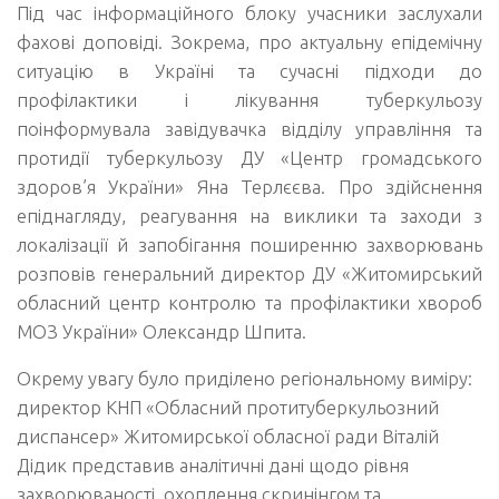
Під час інформаційного блоку учасники заслухали
фахові доповіді. Зокрема, про актуальну епідемічну
ситуацію в Україні та сучасні підходи до
профілактики і лікування туберкульозу
поінформувала завідувачка відділу управління та
протидії туберкульозу ДУ «Центр громадського
здоров’я України» Яна Терлєєва. Про здійснення
епіднагляду, реагування на виклики та заходи з
локалізації й запобігання поширенню захворювань
розповів генеральний директор ДУ «Житомирський
обласний центр контролю та профілактики хвороб
МОЗ України» Олександр Шпита.
Окрему увагу було приділено регіональному виміру:
директор КНП «Обласний протитуберкульозний
диспансер» Житомирської обласної ради Віталій
Дідик представив аналітичні дані щодо рівня
захворюваності, охоплення скринінгом та