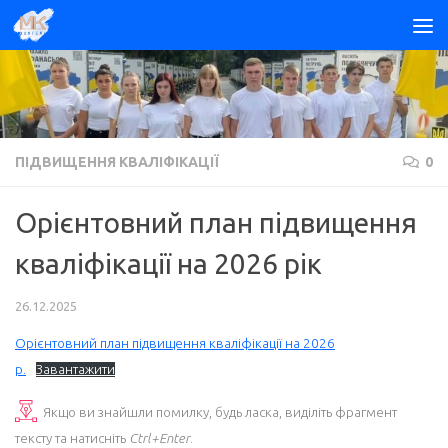
Skip to content
ПІДВИЩЕННЯ КВАЛІФІКАЦІЇ
0
Орієнтовний план підвищення
кваліфікації на 2026 рік
26.12.2025
Орієнтовний план підвищення кваліфікації на 2026
р.
Завантажити
Якщо ви знайшли помилку, будь ласка, виділіть фрагмент
тексту та натисніть
Ctrl+Enter
.