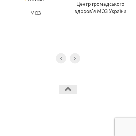
Центр громадського
здоров’я МОЗ України
МОЗ
Звягельський медичний фаховий коледж МК Звягель © 2026.
Всі права захищені.