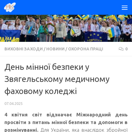
Skip to content
ВИХОВНІ ЗАХОДИ
/
НОВИНИ
/
ОХОРОНА ПРАЦІ
0
День мінної безпеки у
Звягельському медичному
фаховому коледжі
07.04.2025
4 квітня світ відзначає Міжнародний день
просвіти з питань мінної безпеки та допомоги в
розмінуванні.
Для України, яка внаслідок збройної