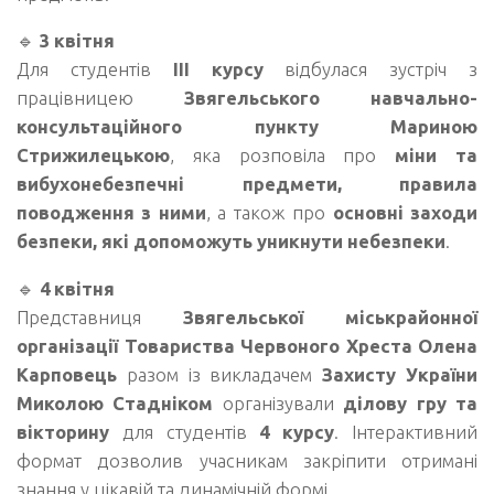
🔹
3 квітня
Для студентів
ІІІ курсу
відбулася зустріч з
працівницею
Звягельського навчально-
консультаційного пункту
Мариною
Стрижилецькою
, яка розповіла про
міни та
вибухонебезпечні предмети, правила
поводження з ними
, а також про
основні заходи
безпеки, які допоможуть уникнути небезпеки
.
🔹
4 квітня
Представниця
Звягельської міськрайонної
організації Товариства Червоного Хреста
Олена
Карповець
разом із викладачем
Захисту України
Миколою Стадніком
організували
ділову гру та
вікторину
для студентів
4 курсу
. Інтерактивний
формат дозволив учасникам закріпити отримані
знання у цікавій та динамічній формі.