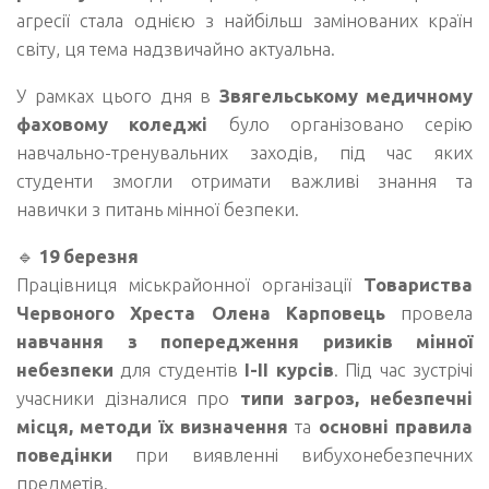
агресії стала однією з найбільш замінованих країн
світу, ця тема надзвичайно актуальна.
У рамках цього дня в
Звягельському медичному
фаховому коледжі
було організовано серію
навчально-тренувальних заходів, під час яких
студенти змогли отримати важливі знання та
навички з питань мінної безпеки.
🔹
19 березня
Працівниця міськрайонної організації
Товариства
Червоного Хреста Олена Карповець
провела
навчання з попередження ризиків мінної
небезпеки
для студентів
І-ІІ курсів
. Під час зустрічі
учасники дізналися про
типи загроз, небезпечні
місця, методи їх визначення
та
основні правила
поведінки
при виявленні вибухонебезпечних
предметів.