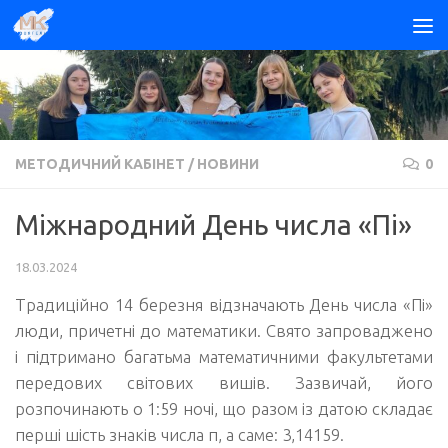
Skip to content
МЕТОДИЧНИЙ КАБІНЕТ
/
НОВИНИ
0
Міжнародний День числа «Пі»
18.03.2024
Традиційно 14 березня відзначають День числа «Пі»
люди, причетні до математики. Свято запроваджено
і підтримано багатьма математичними факультетами
передових світових вишів. Зазвичай, його
розпочинають о 1:59 ночі, що разом із датою складає
перші шість знаків числа π, а саме: 3,14159.