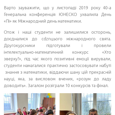
Варто зауважити, що у листопаді 2019 року 40-а
Генеральна конференція ЮНЕСКО ухвалила День
«Пі» як Міжнародний день математики.
Отож і наші студенти не залишилися осторонь,
доєдналися до cdznцього міжнародного свята.
Другокурсники підготували і провели
інтелектуально-математичний конкурс «Хто
зверху?», під час якого позитивні емоції вирували,
студенти намагалися практично застосовувати набуті
знання з математики, віддаючи шану цій прекрасній
науці, яка, за висловом вчених, «розум до ладу
доводить». Загалом розіграли 10 конкурсів та фінал.