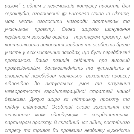
разом” є одним з переможців конкурсу проєктів для
євроклубів, оголошений @ European Union in Ukraine,
маю честь оголосити нагороди партнерам та
учасникам проєкту. Слова щирого шанування
керівникам закладів освіти – партнерам проєкту, які
контролювали виконання завдань та особисто брали
участь у всіх численних заходах, що були передбачені
програмою. Ваша позиція свідчить про високий
професіоналізм, далекоглядність та чутливість в
оновленні/ перебудові навчально- виховного процесу
відповідно до актуальних умов та розуміння
незворотності євроінтеграційної стратегії нашої
держави. Дякую щиро за підтримку проєкту та
плідну співпрацю! Особливі слова захоплення та
шанування моїм однодумцям – координаторам-
партнерам проєкту. В складний час війни, постійного
стресу та тривог Ви проявили неабияку мужність