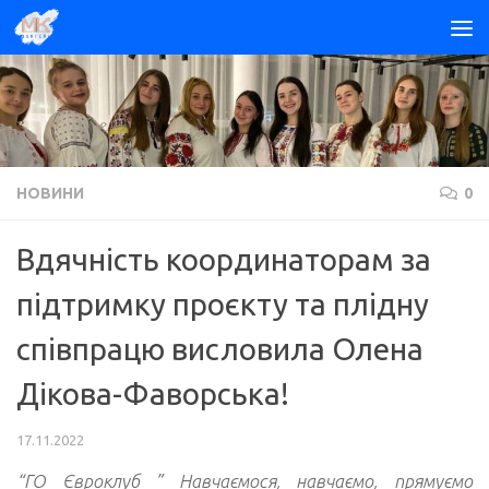
Skip to content
НОВИНИ
0
Вдячність координаторам за
підтримку проєкту та плідну
співпрацю висловила Олена
Дікова-Фаворська!
17.11.2022
“ГО Євроклуб ” Навчаємося, навчаємо, прямуємо