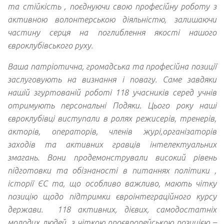
та стійкість , поєднуючи свою професійну роботу з
активною волонтерською діяльністю, залишаючи
частину серця на поглиблення якості нашого
євроклубівського руху.
Ваша патріотична, громадська та професійна позиції
заслуговують на визнання і повагу. Саме завдяки
нашій згуртованій роботі 118 учасників серед учнів
отримують персональні Подяки. Цього року наші
євроклубівці виступали в ролях режисерів, тренерів,
акторів, операторів, членів журі,організаторів
заходів та активних гравців інтелектуальних
змагань. Вони продемонстрували високий рівень
підготовки та обізнаності в питаннях політики ,
історії ЄС та, що особливо важливо, мають чітку
позицію щодо підтримки євроінтеграційного курсу
держави. 118 активних, дієвих, самодостатніх
молодих людей, з чіткою проєвропейською позицією –