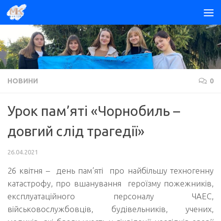
Skip to content
НОВИНИ
0
Урок пам’яті «Чорнобиль –
довгий слід трагедії»
26.04.2021
26 квітня – день пам’яті про найбільшу техногенну
катастрофу, про вшанування героїзму пожежників,
експлуатаційного персоналу ЧАЕС,
військовослужбовців, будівельників, учених,