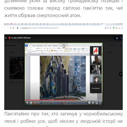
доземний уклін за високу громадянську позицію і
схиляємо голови перед світлою пам’яттю тих, чиї
життя обірвав смертоносний атом.
Пам’ятаймо про тих, хто загинув у чорнобильському
пеклі і робімо усе, щоб ніколи у людській історії не