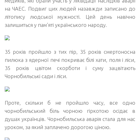
медиків, які брали участь у ліквідації наслідків аварії
на ЧАЕС. Подвиг цих людей назавжди записано до
літопису людської мужності. Цей день навічно
залишиться у пам’яті українського народу.
35 років пройшло з тих пір, 35 років смертоносна
пилюка з ядерної печі покриває білі хати, поля і ліси,
35 років цвітом скорботи і суму зацвітають
Чорнобильські сади і ліси.
Проте, скільки б не пройшло часу, все одно
чорнобильський біль чорною гіркотою осідає в
душах українців. Чорнобильська аварія стала для нас
уроком, за який заплачено дорогою ціною.