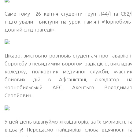
Саме тому 26 квітня студенти груп Л44/І та С82/І
підготували виступи на урок пам’яті «Чорнобиль-
довгий слід трагедії»
Цікаво, змістовно розповів студентам про аварію і
боротьбу з невидимим ворогом-радіацією, викладач
коледжу, полковник медичної служби, учасник
бойових дій в Афганістані, ліквідатор на
Чорнобильській АЕС Акентьєв Володимир
Сергійович.
У цей день вшануймо ліквідаторів, за їх сміливість та
відвагу! Передаємо найщиріші слова вдячності та