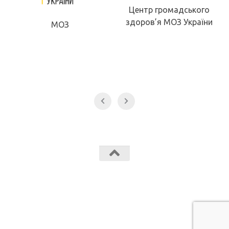
Центр громадського
здоров’я МОЗ України
МОЗ
Звягельський медичний фаховий коледж МК Звягель © 2026.
Всі права захищені.