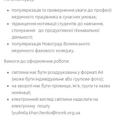
популяризація та привернення уваги до професії
медичного працівника в сучасних умовах;
підвищення мотивації студентів до навчання,
спонукання до продуктивної пізнавальної
діяльності;
популяризація Новоград-Волинського
медичного фахового коледжу.
Вимоги до оформлення роботи:
світлина має бути роздрукована у форматі А4
(може бути індивідуальне або групове фото);
на звороті має бути прізвище, ім’я, група та назва
номінації;
електронний вигляд світлини надіслати на
електронну пошту
lyudmila.kharchenko@nvmk.org.ua