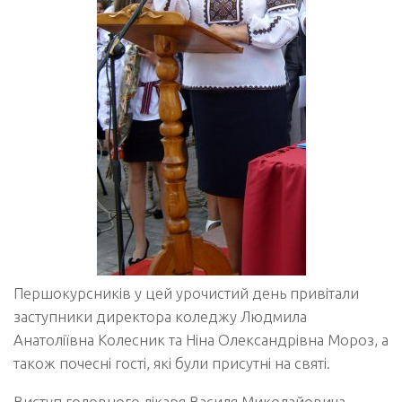
Першокурсників у цей урочистий день привітали
заступники директора коледжу Людмила
Анатоліївна Колесник та Ніна Олександрівна Мороз, а
також почесні гості, які були присутні на святі.
Виступ головного лікаря Василя Миколайовича