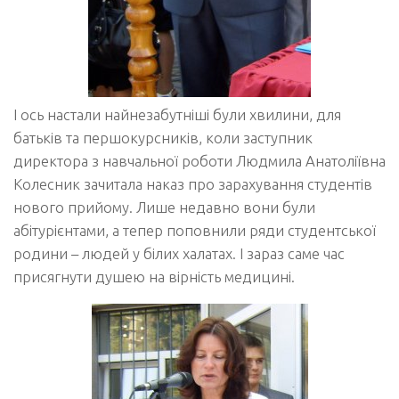
І ось настали найнезабутніші були хвилини, для
батьків та першокурсників, коли заступник
директора з навчальної роботи Людмила Анатоліївна
Колесник зачитала наказ про зарахування студентів
нового прийому. Лише недавно вони були
абітурієнтами, а тепер поповнили ряди студентської
родини – людей у білих халатах. І зараз саме час
присягнути душею на вірність медицині.