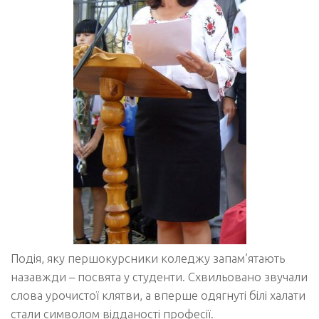
Подія, яку першокурсники коледжу запам’ятають
назавжди – посвята у студенти. Схвильовано звучали
слова урочистої клятви, а вперше одягнуті білі халати
стали символом відданості професії.