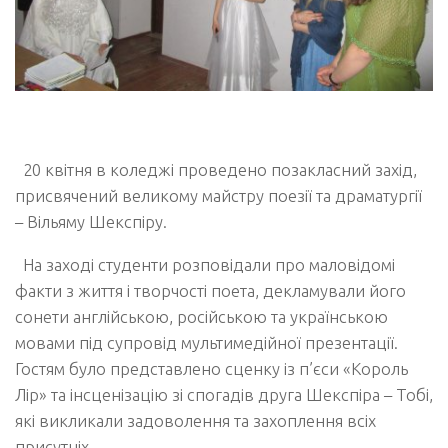
20 квітня в коледжі проведено позакласний захід,
присвячений великому майстру поезії та драматургії
– Вільяму Шекспіру.
На заході студенти розповідали про маловідомі
факти з життя і творчості поета, декламували його
сонети англійською, російською та українською
мовами під супровід мультимедійної презентації.
Гостям було представлено сценку із п’єси «Король
Лір» та інсценізацію зі спогадів друга Шекспіра – Тобі,
які викликали задоволення та захоплення всіх
присутніх.