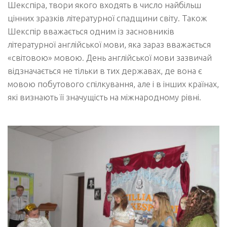
Шекспіра, твори якого входять в число найбільш
цінних зразків літературної спадщини світу. Також
Шекспір вважається одним із засновників
літературної англійської мови, яка зараз вважається
«світовою» мовою. День англійської мови зазвичай
відзначається не тільки в тих державах, де вона є
мовою побутового спілкування, але і в інших країнах,
які визнають її значущість на міжнародному рівні.