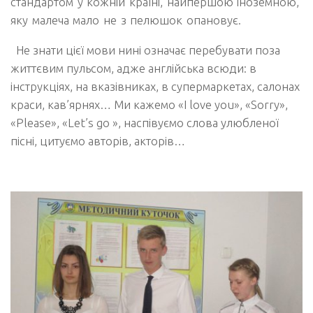
стандартом у кожній країні, найпершою іноземною,
яку малеча мало не з пелюшок опановує.
Не знати цієї мови нині означає перебувати поза
життєвим пульсом, адже англійська всюди: в
інструкціях, на вказівниках, в супермаркетах, салонах
краси, кав’ярнях… Ми кажемо «I love you», «Sorry»,
«Please», «Let’s go », наспівуємо слова улюбленої
пісні, цитуємо авторів, акторів…