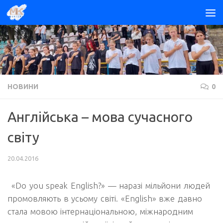
Skip to content
НОВИНИ
0
Англійська – мова сучасного
світу
20.04.2016
«
Do you speak English?
»
— наразі мільйони людей
промовляють в усьому світі.
«
English
»
вже давно
стала мовою інтернаціональною, міжнародним