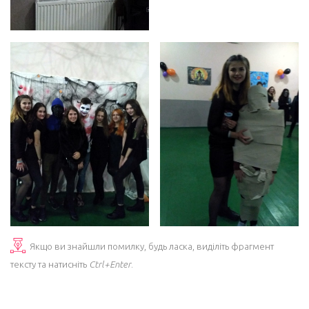
Якщо ви знайшли помилку, будь ласка, виділіть фрагмент
тексту та натисніть
Ctrl+Enter
.