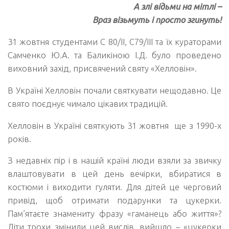
А злі відьми на мітлі –
Враз візьмуть і просто згинуть!
31 жовтня студентами С 80/ІІ, С79/ІІІ та їх кураторами
Самченко Ю.А. та Баликіною І.Д. було проведено
виховний захід, присвячений святу «Хелловін».
В Україні Хелловін почали святкувати нещодавно. Це
свято поєднує чимало цікавих традицій.
Хелловін в Україні святкують 31 жовтня ще з 1990-х
років.
З недавніх пір і в нашій країні люди взяли за звичку
влаштовувати в цей день вечірки, вбиратися в
костюми і виходити гуляти. Для дітей це черговий
привід, щоб отримати подарунки та цукерки.
Пам’ятаєте знамениту фразу «гаманець або життя»?
Діти трохи змінили цей вислів, вийшло – «цукерки