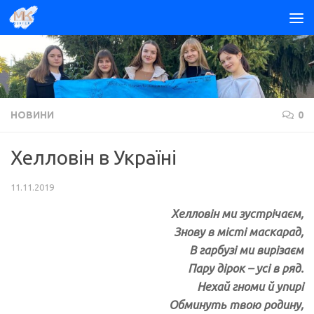
Skip to content
НОВИНИ
0
Хелловін в Україні
11.11.2019
Хелловін ми зустрічаєм,
Знову в місті маскарад,
В гарбузі ми вирізаєм
Пару дірок – усі в ряд.
Нехай гноми й упирі
Обминуть твою родину,