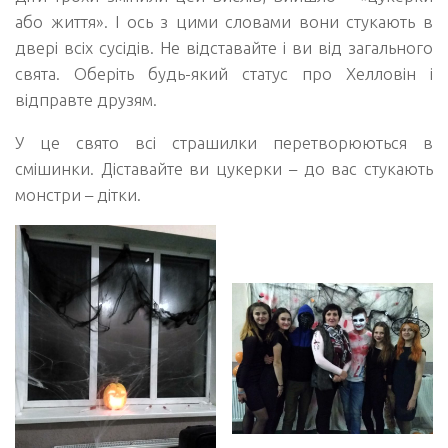
або життя». І ось з цими словами вони стукають в
двері всіх сусідів. Не відставайте і ви від загального
свята. Оберіть будь-який статус про Хелловін і
відправте друзям.
У це свято всі страшилки перетворюються в
смішинки. Діставайте ви цукерки – до вас стукають
монстри – дітки.