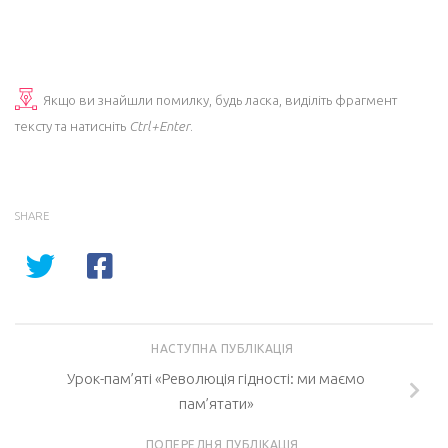
Якщо ви знайшли помилку, будь ласка, виділіть фрагмент
тексту та натисніть
Ctrl+Enter
.
SHARE
НАСТУПНА ПУБЛІКАЦІЯ
Урок-пам’яті «Революція гідності: ми маємо
пам’ятати»
ПОПЕРЕДНЯ ПУБЛІКАЦІЯ