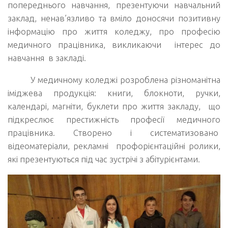
попереднього навчання, презентуючи навчальний
заклад, ненав’язливо та вміло доносячи позитивну
інформацію про життя коледжу, про професію
медичного працівника, викликаючи інтерес до
навчання в закладі.
У медичному коледжі розроблена різноманітна
іміджева продукція: книги, блокноти, ручки,
календарі, магніти, буклети про життя закладу, що
підкреслює престижність професії медичного
працівника. Створено і систематизовано
відеоматеріали, рекламні профорієнтаційні ролики,
які презентуються під час зустрічі з абітурієнтами.