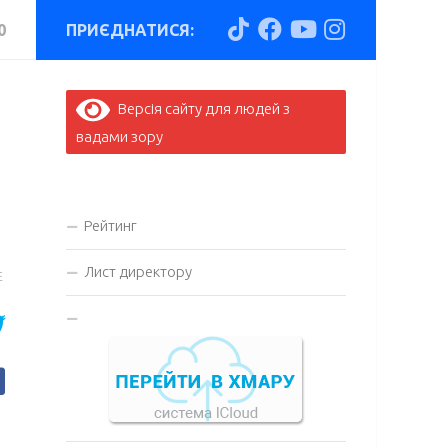
0
ПРИЄДНАТИСЯ:
Версія сайту для людей з
вадами зору
Рейтинг
Лист директору
E