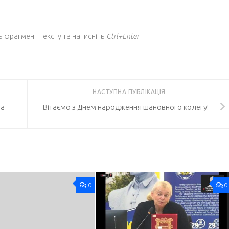
ь фрагмент тексту та натисніть
Ctrl+Enter
.
НАСТУПНА ПУБЛІКАЦІЯ
на
Вітаємо з Днем народження шановного колегу!
0
0