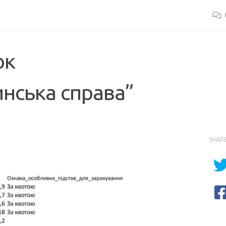
ок
инська справа”
SHAR