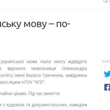
ську мову – по-
української мови мали змогу відвідати
SHAR
ас відомого мовознавця Олександра
итету імені Бориса Грінченка, завідувача
ого ліцею НТУУ “КПІ”.
айно цікаво. Під час заняття
 з художніх та документальних, наводив