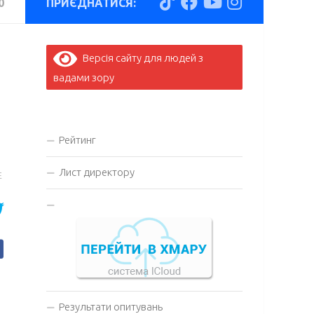
0
ПРИЄДНАТИСЯ:
Версія сайту для людей з
вадами зору
Рейтинг
Лист директору
E
Результати опитувань