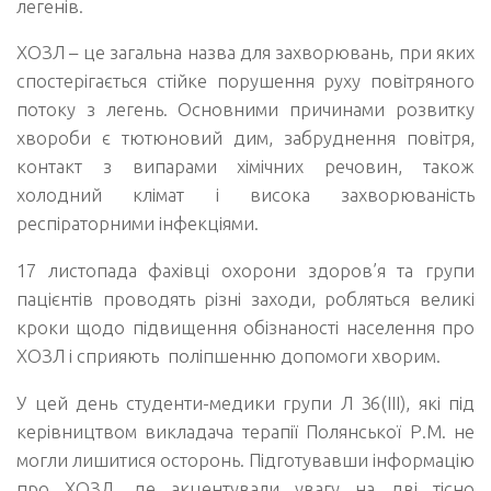
легенів.
ХОЗЛ – це загальна назва для захворювань, при яких
спостерігається стійке порушення руху повітряного
потоку з легень. Основними причинами розвитку
хвороби є тютюновий дим, забруднення повітря,
контакт з випарами хімічних речовин, також
холодний клімат і висока захворюваність
респіраторними інфекціями.
17 листопада фахівці охорони здоров’я та групи
пацієнтів проводять різні заходи, робляться великі
кроки щодо підвищення обізнаності населення про
ХОЗЛ і сприяють поліпшенню допомоги хворим.
У цей день студенти-медики групи Л 36(III), які під
керівництвом викладача терапії Полянської Р.М. не
могли лишитися осторонь. Підготувавши інформацію
про ХОЗЛ, де акцентували увагу на дві тісно