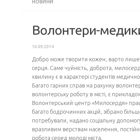
НОВИНИ
Волонтери-медик
16.09.2014
Добро може творити кожен, варто лише з
серця. Саме чуйність, доброта, милосерд
хвилину є в характері студентів медичн
Багато гарних справ на рахунку волонтер
волонтерську роботу в місті, є приклад
Волонтерський центр «Милосердя» прац
багато бодрочинних акцій, зібрано більше 
потребували, надано соціальну допомогу
вразливим верствам населення, постійн
робота серед молоді міста.