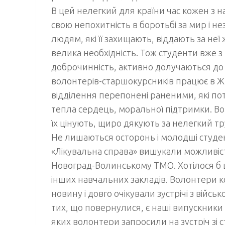
В цей нелегкий для країни час кожен з н
свою непохитність в боротьбі за мир і не
людям, які її захищають, віддають за неї
велика необхідність. Тож студенти вже з
доброчинність, активно долучаються до 
волонтерів-старшокурсників працює в Ж
відділення перепонені раненими, які по
тепла сердець, моральної підтримки. Вон
їх цінують, щиро дякують за нелегкий тр
Не лишаються осторонь і молодші студен
«Лікувальна справа» вишукали можливість
Новоград-Волинському ТМО. Хотілося б 
інших навчальних закладів. Волонтери 
новину і довго очікували зустрічі з війс
тих, що повернулися, є наші випускники
яких волонтери запросили на зустріч зі