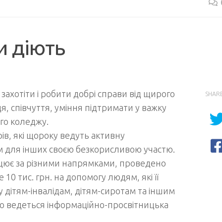
и діють
ахотіти і робити добрі справи від щирого
SHAR
я, співчуття, уміння підтримати у важку
ого коледжу.
ів, які щороку ведуть активну
ом для інших своєю безкорисливою участю.
ює за різними напрямками, проведено
10 тис. грн. на допомогу людям, які її
 дітям-інвалідам, дітям-сиротам та іншим
о ведеться інформаційно-просвітницька