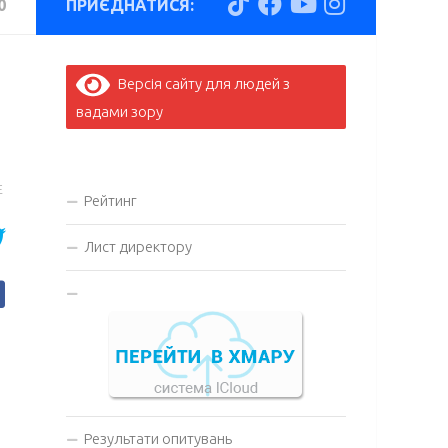
0
ПРИЄДНАТИСЯ:
Версія сайту для людей з
вадами зору
E
Рейтинг
Лист директору
Результати опитувань