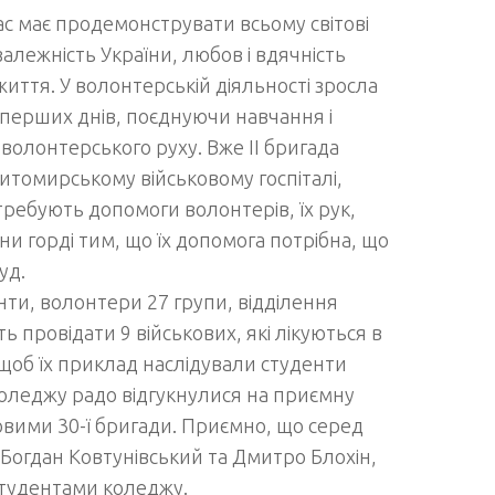
ас має продемонструвати всьому світові
залежність України, любов і вдячність
 життя. У волонтерській діяльності зросла
 перших днів, поєднуючи навчання і
волонтерського руху. Вже ІІ бригада
итомирському військовому госпіталі,
требують допомоги волонтерів, їх рук,
и горді тим, що їх допомога потрібна, що
уд.
ти, волонтери 27 групи, відділення
 провідати 9 військових, які лікуються в
щоб їх приклад наслідували студенти
коледжу радо відгукнулися на приємну
ьковими 30-ї бригади. Приємно, що серед
 Богдан Ковтунівський та Дмитро Блохін,
 студентами коледжу.