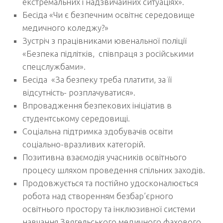
екстремальних і надзвичайних ситуаціях».
Бесіда «Чи є безпечним освітнє середовище
медичного коледжу?»
Зустріч з працівниками ювенальної поліції
«Безпека підлітків, співпраця з російськими
спецслужбами».
Бесіда «За безпеку треба платити, за її
відсутність- розплачуватися».
Впровадження безпекових ініціатив в
студентському середовищі.
Соціальна підтримка здобувачів освіти
соціально-вразливих категорій.
Позитивна взаємодія учасників освітнього
процесу шляхом проведення спільних заходів.
Продовжується та постійно удосконалюється
робота над створенням безбар’єрного
освітнього простору та інклюзивної системи
навчання Звягельського медичного фахового