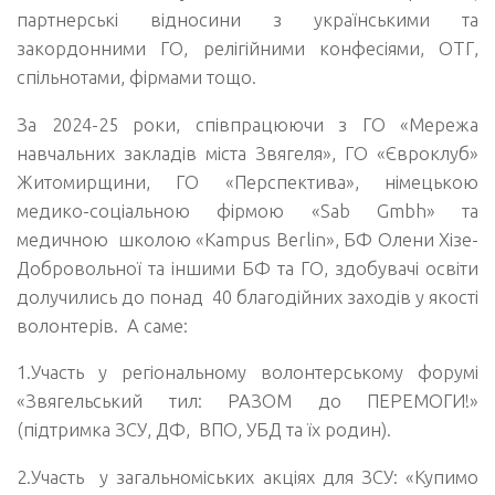
партнерські відносини з українськими та
закордонними ГО, релігійними конфесіями, ОТГ,
спільнотами, фірмами тощо.
За 2024-25 роки, співпрацюючи з ГО «Мережа
навчальних закладів міста Звягеля», ГО «Євроклуб»
Житомирщини, ГО «Перспектива», німецькою
медико-соціальною фірмою «Sab Gmbh» та
медичною школою «Kampus Berlin», БФ Олени Хізе-
Добровольної та іншими БФ та ГО, здобувачі освіти
долучились до понад 40 благодійних заходів у якості
волонтерів. А саме:
1.Участь у регіональному волонтерському форумі
«Звягельський тил: РАЗОМ до ПЕРЕМОГИ!»
(підтримка ЗСУ, ДФ, ВПО, УБД та їх родин).
2.Участь у загальноміських акціях для ЗСУ: «Купимо