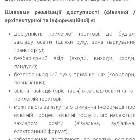
Шляхами реалізації доступності (фізичної /
архітектурної та інформаційної) є:
доступність прилеглої території до будівлі
закладу освіти (шляхи руху, зона паркування
транспорту);
безбар’єрний вхід (входи, виходи, сходи,
пандуси);
безперешкодний рух у приміщеннях (коридори,
позначення);
вільна навігація (орієнтація) в закладі освіти та на
прилеглій території;
можливість зв’язку та отримання інформації про
освітній процес і освітні послуги, що надаються
закладом освіти (візуальна, аудіальна,
електронний формат);
забезпечення доступності до освітніх ресурсів