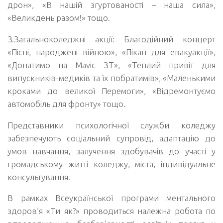
дрон», «В нашій згуртованості – наша сила»,
«Великдень разом!» тощо.
3.Загальноколеджні акції: Благодійний концерт
«Пісні, народжені війною», «Пікап для евакуакції»,
«Донатимо на Маvic ЗТ», «Теплий привіт для
випускників-медиків та їх побратимів», «Маленькими
кроками до великої Перемоги», «Відремонтуємо
автомобіль для фронту» тощо.
Представники психологічної служби коледжу
забезпечують соціальний супровід, адаптацію до
умов навчання, залучення здобувачів до участі у
громадському житті коледжу, міста, індивідуальне
консультування.
В рамках Всеукраїнської програми ментального
здоров’я «Ти як?» проводиться належна робота по