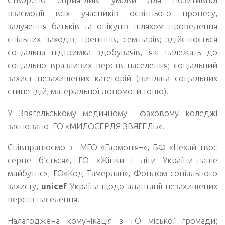
взаємодії всіх учасників освітнього процесу,
залучення батьків та опікунів шляхом проведення
спільних заходів, тренінгів, семінарів; здійснюється
соціальна підтримка здобувачів, які належать до
соціально вразливих верств населення; соціальний
захист незахищених категорій (виплата соціальних
стипендій, матеріальної допомоги тощо).
У Звягельському медичному фаховому коледжі
засновано ГО «МИЛОСЕРДЯ ЗВЯГЕЛЬ».
Співпрацюємо з МГО «Гармонія+», БФ «Нехай твоє
серце б’ється», ГО «Жінки і діти України–наше
майбутнє», ГО«Код Тамерлан», Фондом соціального
захисту,
unicef
Україна щодо адаптації незахищених
верств населення.
Налагоджена комунікація з ГО міської громади;