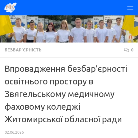
Skip to content
БЕЗБАР'ЄРНІСТЬ
0
Впровадження безбар’єрності
освітнього простору в
Звягельському медичному
фаховому коледжі
Житомирської обласної ради
02.06.2026