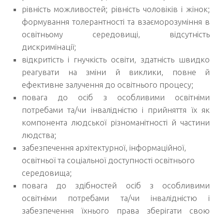
рівність можливостей; рівність чоловіків і жінок;
формування толерантності та взаєморозуміння в
освітньому середовищі, відсутність
дискримінації;
відкритість і гнучкість освіти, здатність швидко
реагувати на зміни й виклики, повне й
ефективне залучення до освітнього процесу;
повага до осіб з особливими освітніми
потребами та/чи інвалідністю і прийняття їх як
компонента людської різноманітності й частини
людства;
забезпечення архітектурної, інформаційної,
освітньої та соціальної доступності освітнього
середовища;
повага до здібностей осіб з особливими
освітніми потребами та/чи інвалідністю і
забезпечення їхнього права зберігати свою