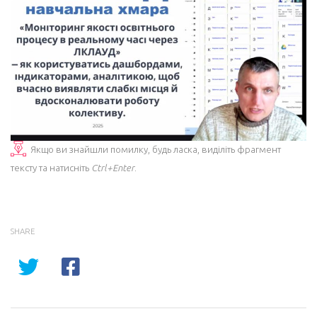
Якщо ви знайшли помилку, будь ласка, виділіть фрагмент
тексту та натисніть
Ctrl+Enter
.
SHARE