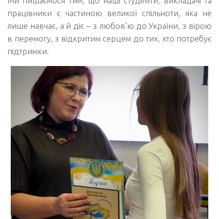
Ми пишаємося тим, що наші студенти, викладачі та
працівники є частиною великої спільноти, яка не
лише навчає, а й діє – з любов’ю до України, з вірою
в перемогу, з відкритим серцем до тих, хто потребує
підтримки.