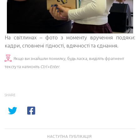
На світлинах – фото з моменту вручення подяки:
кадри, сповнені гідності, вдячності та єднання.
Якщо ви знайшли помилку, будь ласка, виділіть фрагмент
тексту та натисніть
Ctrl+Enter
.
SHARE
НАСТУПНА ПУБЛІКАЦІЯ