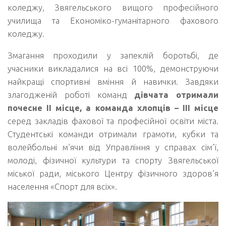
коледжу, Звягельського вищого професійного
училища та Економіко-гуманітарного фахового
коледжу.
Змагання проходили у запеклій боротьбі, де
учасники викладалися на всі 100%, демонструючи
найкращі спортивні вміння й навички. Завдяки
злагодженій роботі команд
дівчата отримали
почесне ІІ місце, а команда хлопців – ІІІ місце
серед закладів фахової та професійної освіти міста.
Студентські команди отримали грамоти, кубки та
волейбольні м’ячи від Управління у справах сім’ї,
молоді, фізичної культури та спорту Звягельської
міської ради, міського Центру фізичного здоров’я
населення «Спорт для всіх».