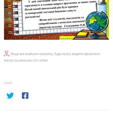
Якщо ви знайшли помилку, будь ласка, виділіть фрагмент
тексту та натисніть
Ctrl+Enter
.
SHARE