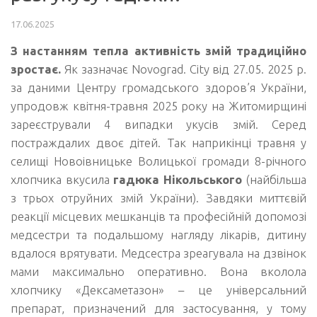
17.06.2025
З настанням тепла активність змій традиційно
зростає.
Як зазначає Novograd. City від 27.05. 2025 р.
за даними Центру громадського здоров’я України,
упродовж квітня-травня 2025 року на Житомирщині
зареєстрували 4 випадки укусів змій. Серед
постраждалих двоє дітей. Так наприкінці травня у
селищі Новоівницьке Волицької громади 8-річного
хлопчика вкусила
гадюка Нікольського
(найбільша
з трьох отруйних змій України). Завдяки миттєвій
реакції місцевих мешканців та професійній допомозі
медсестри та подальшому нагляду лікарів, дитину
вдалося врятувати. Медсестра зреагувала на дзвінок
мами максимально оперативно. Вона вколола
хлопчику «Дексаметазон» – це універсальний
препарат, призначений для застосування, у тому