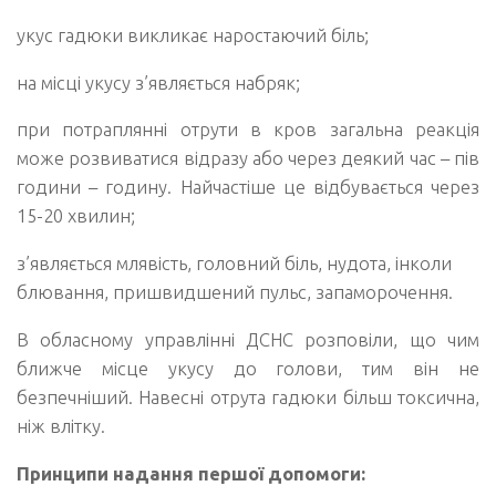
укус гадюки викликає наростаючий біль;
на місці укусу з’являється набряк;
при потраплянні отрути в кров загальна реакція
може розвиватися відразу або через деякий час – пів
години – годину. Найчастіше це відбувається через
15-20 хвилин;
з’являється млявість, головний біль, нудота, інколи
блювання, пришвидшений пульс, запаморочення.
В обласному управлінні ДСНС розповіли, що чим
ближче місце укусу до голови, тим він не
безпечніший. Навесні отрута гадюки більш токсична,
ніж влітку.
Принципи надання першої допомоги: