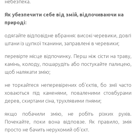
небезпека.
Як убезпечити себе від змій, відпочиваючи на
природі:
одягайте відповідне вбрання: високі черевики, довгі
штани із цупкої тканини, заправлені в черевики;
перевірте місце відпочинку. Перш ніж сісти на траву,
камінь, колоду, пошарудіть або постукайте палицею,
щоб налякати змію;
не торкайтеся неперевірених об’єктів, бо змії часто
ховаються під каменями, поваленими стовбурами
дерев, скиртами сіна, трухлявими пнями;
якщо побачили змію, не робіть різких рухів.
Почекайте, поки вона відповзе. Як правило, змія
просто не бачить нерухомий об’єкт.