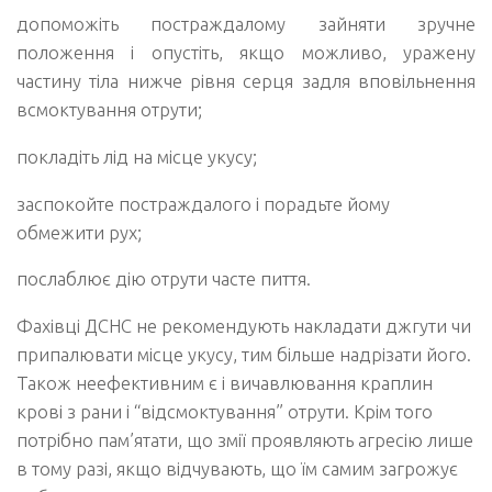
допоможіть постраждалому зайняти зручне
положення і опустіть, якщо можливо, уражену
частину тіла нижче рівня серця задля вповільнення
всмоктування отрути;
покладіть лід на місце укусу;
заспокойте постраждалого і порадьте йому
обмежити рух;
послаблює дію отрути часте пиття.
Фахівці ДСНС не рекомендують накладати джгути чи
припалювати місце укусу, тим більше надрізати його.
Також неефективним є і вичавлювання краплин
крові з рани і “відсмоктування” отрути. Крім того
потрібно пам’ятати, що змії проявляють агресію лише
в тому разі, якщо відчувають, що їм самим загрожує