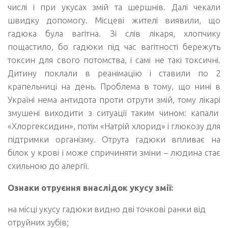
числі і при укусах змій та шершнів. Далі чекали
швидку допомогу. Місцеві жителі виявили, що
гадюка була вагітна. Зі слів лікаря, хлопчику
пощастило, бо гадюки під час вагітності бережуть
токсин для свого потомства, і самі не такі токсичні.
Дитину поклали в реанімацію і ставили по 2
крапельниці на день. Проблема в тому, що нині в
Україні нема антидота проти отрути змій, тому лікарі
змушені виходити з ситуації таким чином: капали
«Хлоргексидин», потім «Натрій хлорид» і глюкозу для
підтримки організму. Отрута гадюки впливає на
білок у крові і може спричиняти зміни – людина стає
схильною до алергії.
Ознаки отруєння внаслідок укусу змії:
на місці укусу гадюки видно дві точкові ранки від
отруйних зубів;