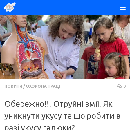
Skip to content
НОВИНИ
/
ОХОРОНА ПРАЦІ
0
Обережно!!! Отруйні змії! Як
уникнути укусу та що робити в
разі укусу гадюки?