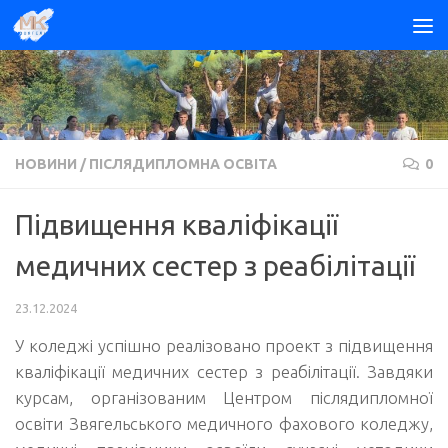
Skip to content
НОВИНИ
/
ПІСЛЯДИПЛОМНА ОСВІТА
0
Підвищення кваліфікації
медичних сестер з реабілітації
23.12.2024
У коледжі успішно реалізовано проект з підвищення
кваліфікації медичних сестер з реабілітації. Завдяки
курсам, організованим Центром післядипломної
освіти Звягельського медичного фахового коледжу,