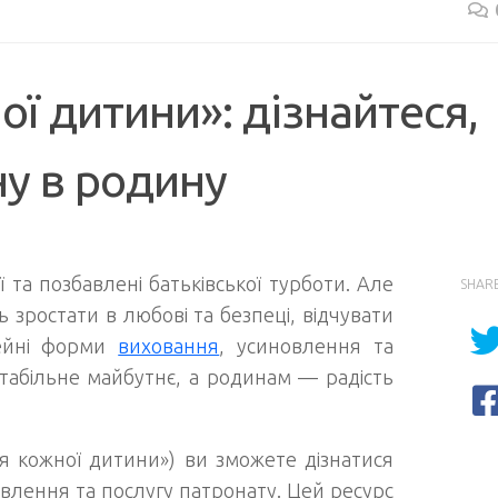
ої дитини»: дізнайтеся,
ну в родину
‘ї та позбавлені батьківської турботи. Але
SHAR
 зростати в любові та безпеці, відчувати
мейні форми
виховання
, усиновлення та
табільне майбутнє, а родинам — радість
я кожної дитини») ви зможете дізнатися
влення та послугу патронату. Цей ресурс