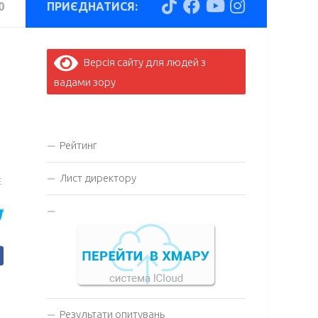
0
ПРИЄДНАТИСЯ:
Версія сайту для людей з
вадами зору
Рейтинг
Лист директору
E
Результати опитувань