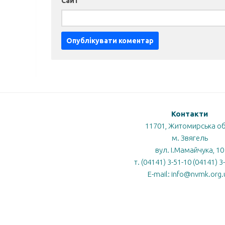
Сайт
Контакти
11701, Житомирська об
м. Звягель
вул. І.Мамайчука, 10
Центр
Державна
т. (04141) 3-51-10 (04141) 3
громадського
ька
служба
E-mail: info@nvmk.org.
здоров’я
МОЗ
МОН
якості
МОЗ
освіти
України