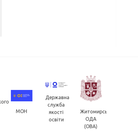
Державна
кого
Житомир
служба
обласна
МОН
Житомирська
якості
рада
ОДА
освіти
(ОВА)