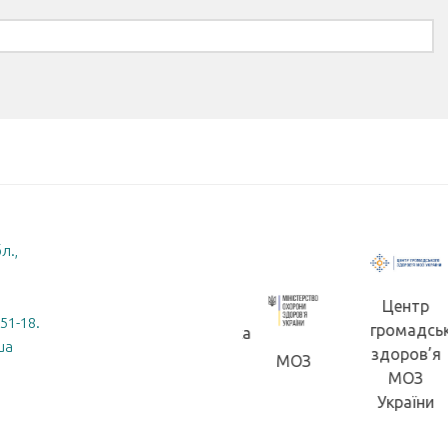
л.,
Центр
-51-18.
громадсь
Житомирська
ua
здоров’я
обласна
МОЗ
Житомирська
МОЗ
рада
ОДА
України
(ОВА)