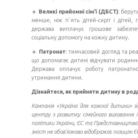
🔹
Великі прийомні сім’ї
(ДБСТ)
: берут
менше, ніж пʼять дітей-сиріт і дітей, 
держава виплачує грошове забезпе
соціальну допомогу на кожну дитину.
🔹
Патронат
: тимчасовий догляд та реаб
що допомагає дитині відчувати родинн
Держава оплачує роботу патронатн
утримання дитини.
Дізнайтеся, як прийняти дитину в род
Кампанія «Україна для кожної дитини» з
центру з розвитку сімейного виховання т
політики України, ЄС та Представництва 
зміст не обов’язково відображає позицію Є