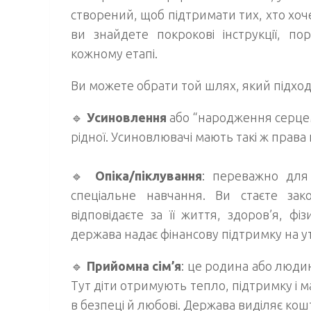
створений, щоб підтримати тих, хто хоч
ви знайдете покрокові інструкції, по
кожному етапі.
Ви можете обрати той шлях, який підход
🔹
Усиновлення
або “народження серце
рідної. Усиновлювачі мають такі ж права 
🔹
Опіка/піклування
: переважно для
спеціальне навчання. Ви стаєте за
відповідаєте за її життя, здоров’я, ф
держава надає фінансову підтримку на 
🔹
Прийомна сім’я
: це родина або людин
Тут діти отримують тепло, підтримку і 
в безпеці й любові. Держава виділяє кош