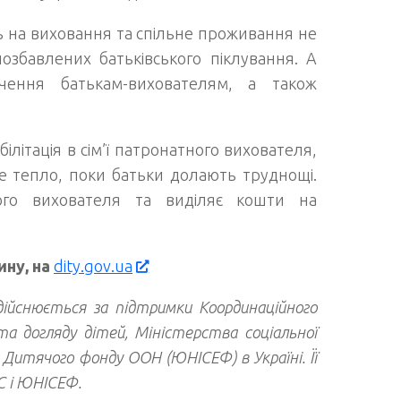
ь на виховання та спільне проживання не
позбавлених батьківського піклування. А
чення батькам-вихователям, а також
ілітація в сім’ї патронатного вихователя,
е тепло, поки батьки долають труднощі.
ого вихователя та виділяє кошти на
ину, на
dity.gov.ua
дійснюється за підтримки Координаційного
а догляду дітей, Міністерства соціальної
Дитячого фонду ООН (ЮНІСЕФ) в Україні. Її
С і ЮНІСЕФ.