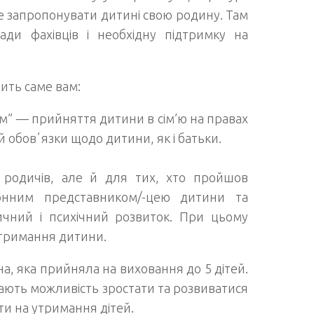
е запропонувати дитині свою родину. Там
ради фахівців і необхідну підтримку на
ить саме вам:
м”
—
прийняття дитини в сім’ю на правах
й обовʼязки щодо дитини, як і батьки.
 родичів, але й для тих, хто пройшов
конним представником/-цею дитини та
ізичний і психічний розвиток. При цьому
утримання дитини.
а, яка прийняла на виховання до 5 дітей.
мають можливість зростати та розвиватися
ти на утримання дітей.