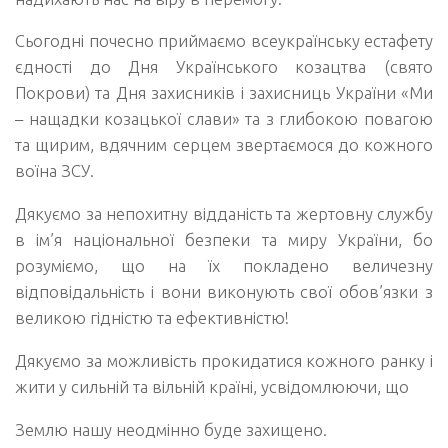
Сьогодні почесно приймаємо всеукраїнську естафету
єдності до Дня Українського козацтва (свято
Покрови) та Дня захисників і захисниць України «Ми
– нащадки козацької слави» та з глибокою повагою
та щирим, вдячним серцем звертаємося до кожного
воїна ЗСУ.
Дякуємо за непохитну відданість та жертовну службу
в ім’я національної безпеки та миру України, бо
розуміємо, що на їх покладено величезну
відповідальність і вони виконують свої обов’язки з
великою гідністю та ефективністю!
Дякуємо за можливість прокидатися кожного ранку і
жити у сильній та вільній країні, усвідомлюючи, що
Землю нашу неодмінно буде захищено.