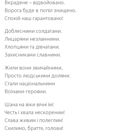
Вкрадене – відвойовано.
Ворога буде в попіл знищено.
Спокій наш гарантовано!
Доблесними солдатами.
Лицарями незламними.
Хлопцями та дівчатами.
Захисниками славними.
Жили вони звичайними,
Просто людськими долями.
Стали національними
Воїнами-героями.
Шана на віки вічні їм!
Честь і хвала нескореним!
Слава живим і полеглим!
Схилимо, браття, голови!