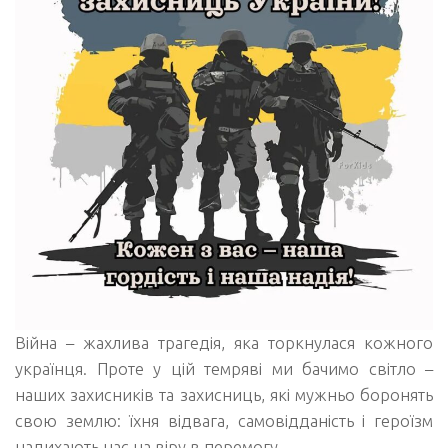
Війна – жахлива трагедія, яка торкнулася кожного
українця. Проте у цій темряві ми бачимо світло –
наших захисників та захисниць, які мужньо боронять
свою землю: їхня відвага, самовідданість і героїзм
надихають нас на віру в перемогу.