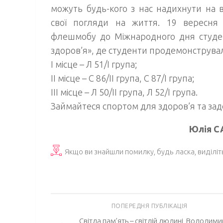
можуть будь-кого з нас надихнути на 
свої погляди на життя. 19 вересня
флешмобу до Міжнародного дня студен
здоров’я», де студенти продемонструвал
І місце – Л 51/І група;
ІІ місце – С 86/ІІ група, С 87/І група;
ІІІ місце – Л 50/ІІ група, Л 52/І група.
Займайтеся спортом для здоров’я та зад
Юлія 
Якщо ви знайшли помилку, будь ласка, виділіт
ПОПЕРЕДНЯ ПУБЛІКАЦІЯ
Світла пам’ять – світлій людині, Володими