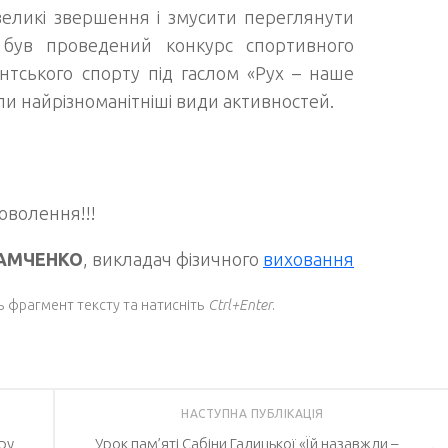
великі звершення і змусити переглянути
 був проведений конкурс спортивного
тського спорту під гаслом «Рух – наше
и найрізноманітніші види активностей.
оволення!!!
САМЧЕНКО
, викладач фізичного
виховання
ь фрагмент тексту та натисніть
Ctrl+Enter
.
НАСТУПНА ПУБЛІКАЦІЯ
ру
Урок пам’яті Сабіни Галицької «Їй назавжди –