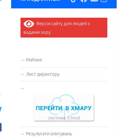
Версія сайту для людей з
вадами зору
Рейтинг
Лист директору
E
Результати опитувань