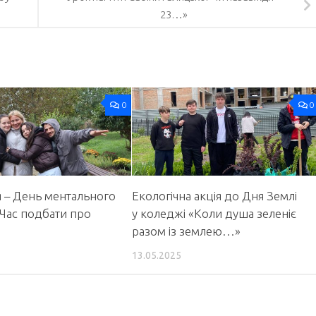
23…»
0
0
 – День ментального
Екологічна акція до Дня Землі
 Час подбати про
у коледжі «Коли душа зеленіє
разом із землею…»
13.05.2025