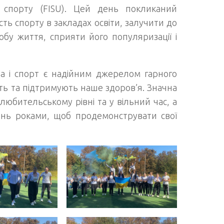
о спорту (FISU). Цей день покликаний
ть спорту в закладах освіти, залучити до
обу життя, сприяти його популяризації і
ра і спорт є надійним джерелом гарного
ють та підтримують наше здоров’я. Значна
любительському рівні та у вільний час, а
ань роками, щоб продемонструвати свої