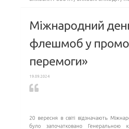
Міжнародний день
флешмоб у промоц
перемоги»
19.09.2024
20 вересня в світі відзначають Міжна
було започатковано Генеральною к