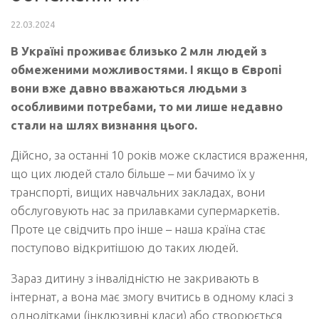
22.03.2024
В Україні проживає близько 2 млн людей з
обмеженими можливостями. І якщо в Європі
вони вже давно вважаються людьми з
особливими потребами, то ми лише недавно
стали на шлях визнання цього.
Дійсно, за останні 10 років може скластися враження,
що цих людей стало більше – ми бачимо їх у
транспорті, вищих навчальних закладах, вони
обслуговують нас за прилавками супермаркетів.
Проте це свідчить про інше – наша країна стає
поступово відкритішою до таких людей.
Зараз дитину з інвалідністю не закривають в
інтернат, а вона має змогу вчитись в одному класі з
однолітками (інклюзивні класи) або створюється