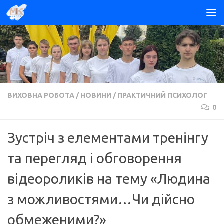
Skip to content
ВИХОВНА РОБОТА
/
НОВИНИ
/
ПРАКТИЧНИЙ ПСИХОЛОГ
0
Зустріч з елементами тренінгу
та перегляд і обговорення
відеороликів на тему «Людина
з можливостями…Чи дійсно
обмеженими?»