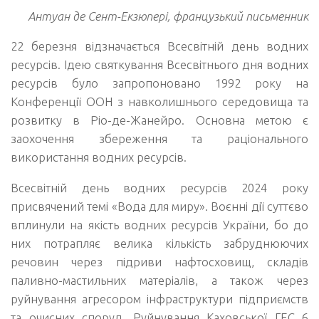
Антуан де Сент-Екзюпері,
французький письменник
22 березня відзначається Всесвітній день водних
ресурсів. Ідею святкування Всесвітнього дня водних
ресурсів було запропоновано 1992 року на
Конференції ООН з навколишнього середовища та
розвитку в Ріо-де-Жанейро. Основна метою є
заохочення збереження та раціонального
використання водних ресурсів.
Всесвітній день водних ресурсів 2024 року
присвячений темі «Вода для миру». Воєнні дії суттєво
вплинули на якість водних ресурсів України, бо до
них потрапляє велика кількість забруднюючих
речовин через підриви нафтосховищ, складів
паливно-мастильних матеріалів, а також через
руйнування агресором інфраструктури підприємств
та очисних споруд. Руйнування Каховської ГЕС 6