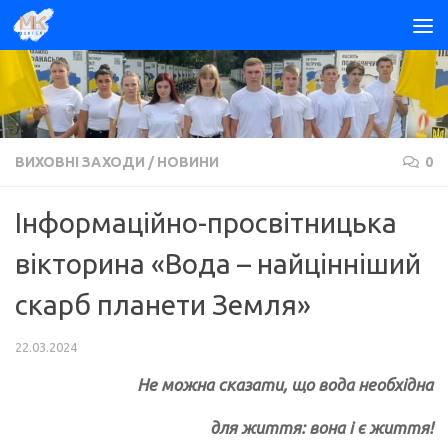
Skip to content
ВИХОВНІ ЗАХОДИ
/
НОВИНИ
0
Інформаційно-просвітницька
вікторина «Вода – найцінніший
скарб планети Земля»
22.03.2024
Не можна сказати, що вода необхідна
для життя: вона і є життя!