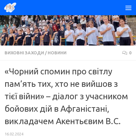
Skip to content
ВИХОВНІ ЗАХОДИ
/
НОВИНИ
0
«Чорний спомин про світлу
пам’ять тих, хто не вийшов з
тієї війни» – діалог з учасником
бойових дій в Афганістані,
викладачем Акентьєвим В.С.
16.02.2024