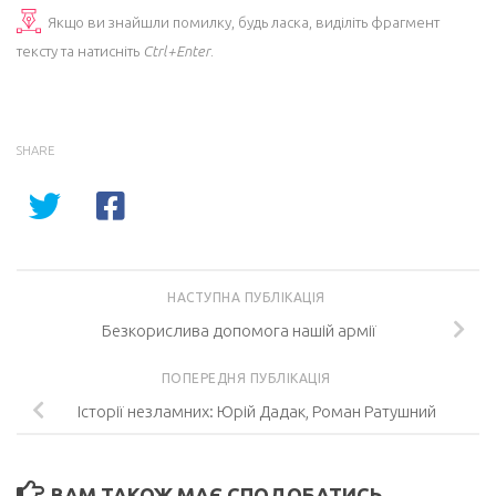
Якщо ви знайшли помилку, будь ласка, виділіть фрагмент
тексту та натисніть
Ctrl+Enter
.
SHARE
НАСТУПНА ПУБЛІКАЦІЯ
Безкорислива допомога нашій армії
ПОПЕРЕДНЯ ПУБЛІКАЦІЯ
Історії незламних: Юрій Дадак, Роман Ратушний
ВАМ ТАКОЖ МАЄ СПОДОБАТИСЬ...