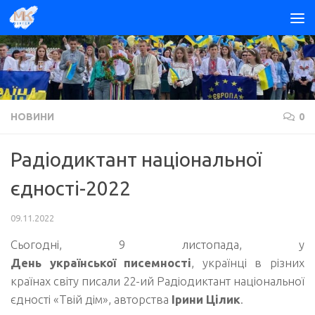
Skip to content
НОВИНИ
0
Радіодиктант національної
єдності-2022
09.11.2022
Сьогодні, 9 листопада, у
День української писемності
, українці в різних
країнах світу писали 22-ий Радіодиктант національної
єдності «Твій дім», авторства
Ірини Цілик
.