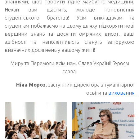
знаннями, щоб творити гідне майбутнє медицини.
Нехай вам щастить, молоде поповнення
студентського братства! Усім викладачам та
студентам побажаємо на цьому шляху підкоряти нові
вершини знань та досягти омріяних висот, ваші
здібності та наполегливість стануть запорукою
визначних досягнень у вашому житті!
Миру та Перемоги всім нам! Слава Україні! Героям
слава!
Ніна Мороз
, заступник директора з гуманітарної
освіти та
виховання