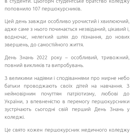
в студенти. Цьогоріч студентське братство коледжу
поповнило 107 першокурсників.
Цей день завжди особливо урочистий і хвилюючий,
адже саме з нього починається незвіданий, цікавий і,
водночас, нелегкий шлях до пізнання, до нових
звершень, до самостійного життя.
День Знань 2022 року – особливий, тривожний,
повний викликів та випробувань.
З великими надіями і сподіваннями про мирне небо
батьки проводжають своїх дітей на навчання. З
неймовірним почуттям патріотизму, любові до
України, з впевненістю в перемогу першокурсники
зустрічають сьогодні свій перший День Знань у
коледжі.
Це свято кожен першокурсник медичного коледжу