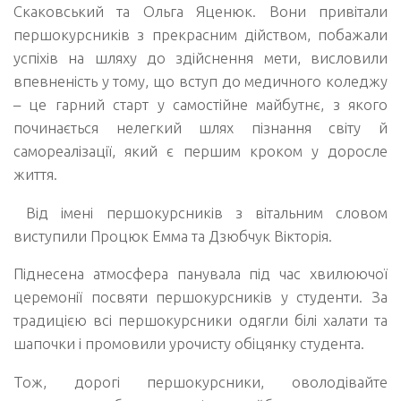
Скаковський та Ольга Яценюк. Вони привітали
першокурсників з прекрасним дійством, побажали
успіхів на шляху до здійснення мети, висловили
впевненість у тому, що вступ до медичного коледжу
– це гарний старт у самостійне майбутнє, з якого
починається нелегкий шлях пізнання світу й
самореалізації, який є першим кроком у доросле
життя.
Від імені першокурсників з вітальним словом
виступили Процюк Емма та Дзюбчук Вікторія.
Піднесена атмосфера панувала під час хвилюючої
церемонії посвяти першокурсників у студенти. За
традицією всі першокурсники одягли білі халати та
шапочки і промовили урочисту обіцянку студента.
Тож, дорогі першокурсники, оволодівайте