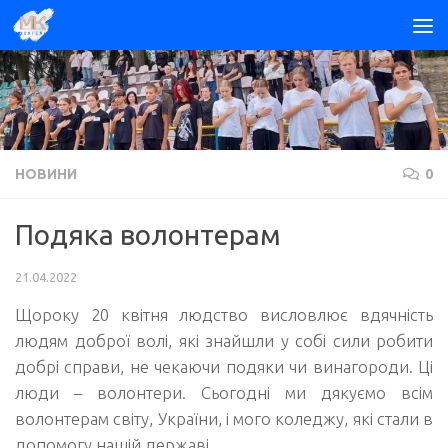
Skip to content
НОВИНИ
0
Подяка волонтерам
21.04.2022
Щороку 20 квітня людство висловлює вдячність
людям доброї волі, які знайшли у собі сили робити
добрі справи, не чекаючи подяки чи винагороди. Ці
люди – волонтери. Сьогодні ми дякуємо всім
волонтерам світу, України, і мого коледжу, які стали в
допомогу нашій державі.