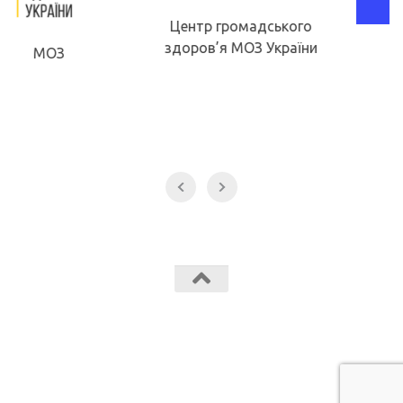
Центр громадського
здоров’я МОЗ України
МОН
Звягельський медичний фаховий коледж МК Звягель © 2026.
Всі права захищені.