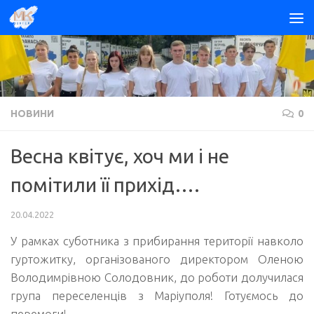
Skip to content
НОВИНИ
0
Весна квітує, хоч ми і не
помітили її прихід….
20.04.2022
У рамках суботника з прибирання території навколо
гуртожитку, організованого директором Оленою
Володимрівною Солодовник, до роботи долучилася
група переселенців з Маріуполя! Готуємось до
перемоги!