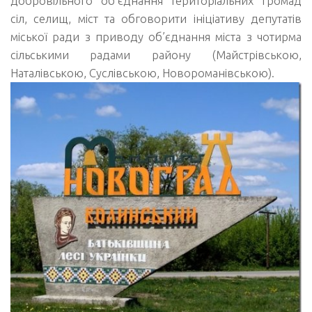
добровільного об’єднання територіальних громад
сіл, селищ, міст та обговорити ініціативу депутатів
міської ради з приводу об’єднання міста з чотирма
сільськими радами району (Майстрівською,
Наталівською, Суслівською, Новороманівською).