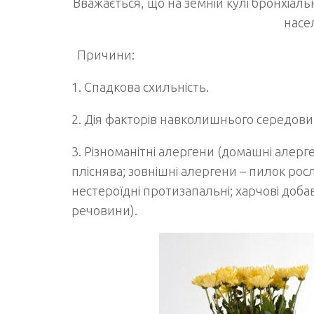
Вважається, що на земній кулі бронхіал
насе
Причини:
1.
Спадкова схильність.
2.
Дія факторів навколишнього середови
3.
Різноманітні алергени (домашні алерг
пліснява; зовнішні алергени – пилок росли
нестероїдні протизапальні; харчові добав
речовини).