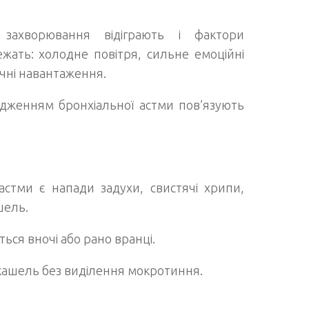
ахворювання відіграють і фактори
жать: холодне повітря, сильне емоційні
зичні навантаження.
дженням бронхіальної астми пов’язують
стми є напади задухи, свистячі хрипи,
шель.
ться вночі або рано вранці.
й кашель без виділення мокротиння.