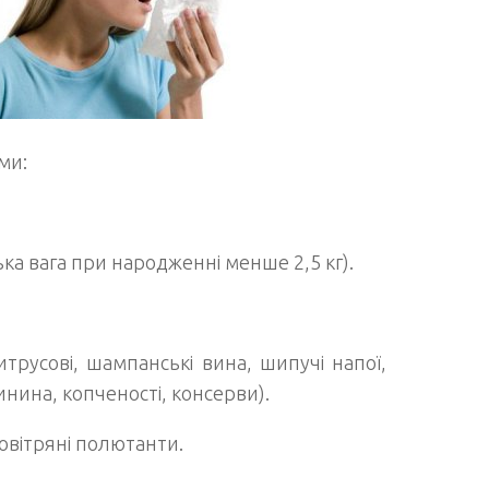
ми:
а вага при народженні менше 2,5 кг).
итрусові, шампанські вина, шипучі напої,
инина, копченості, консерви).
овітряні полютанти.