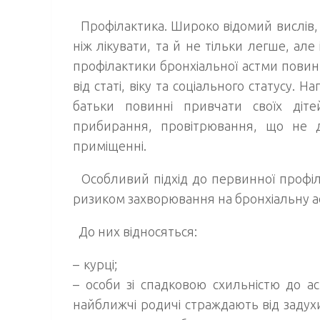
Профілактика.
Широко відомий вислів,
ніж лікувати, та й не тільки легше, а
профілактики бронхіальної астми повин
від статі, віку та соціального статусу. 
батьки повинні привчати своїх діте
прибирання, провітрювання, що не 
приміщенні.
Особливий підхід до первинної профіл
ризиком захворювання на бронхіальну а
До них відносяться:
– курці;
– особи зі спадковою схильністю до аст
найближчі родичі страждають від задух