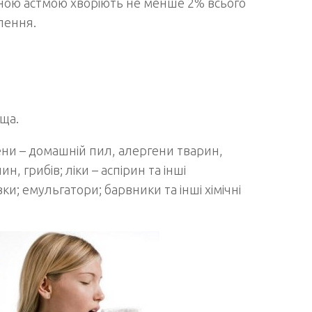
ьною астмою хворіють не менше 2% всього
лення.
ща.
ени – домашній пил, алергени тварин,
н, грибів; ліки – аспірин та інші
ки; емульгатори; барвники та інші хімічні