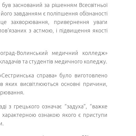
був заснований за рішенням Всесвітньої
 його завданням є поліпшення обізнаності
о це захворювання, привернення уваги
ов’язаних з астмою, і підвищення якості
оград-Волинський медичний колледж»
ладачів та студентів медичного коледжу.
 «Сестринська справа» було виготовлено
 в яких висвітлюються основні причини,
орювання.
ді з грецького означає “задуха”, “важке
, характерною ознакою якого є приступи
и.