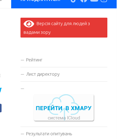
Версія сайту для людей з
вадами зору
Рейтинг
Лист директору
E
Результати опитувань