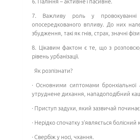
6.
Паління – активне і пасивне.
7.
Важливу роль у провокуванні з
опосередкованого впливу. До них нале
збудження, такі як гнів, страх, значні фі
8.
Цікавим фактом є те, що з розповсю
рівень урбанізації.
Як розпізнати?
· Основними сиптомами бронхіальної а
утруднене дихання, нападоподібний ка
· Приступ задухи, який зазвичай починає
· Нерідко спочатку з’являється болісни
· Свербіж у носі, чхання.