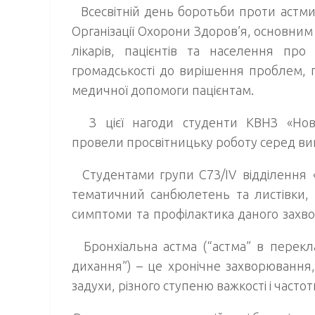
Всесвітній день боротьби проти астми 
Організації Охорони Здоров’я, основним
лікарів, пацієнтів та населення пр
громадськості до вирішення проблем, п
медичної допомоги пацієнтам.
З цієї нагоди студенти КВНЗ «Нов
провели просвітницьку роботу серед вик
Студентами групи
С73/ІV
відділення
тематичний санбюлетень
та листівки,
симптоми та профілактика даного захв
Бронхіальна астма
(“астма” в перекла
дихання”) – це хронічне захворювання
задухи, різного ступеню важкості і частот