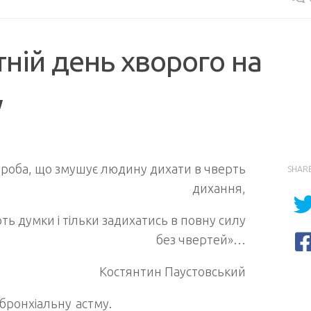
тній день хворого на
у
ороба, що змушує людину дихати в чверть
SHAR
дихання,
ть думки і тільки задихатись в повну силу
без чвертей»…
Костянтин Паустовський
 бронхіальну астму.