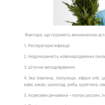
Фактори, що сприяють виникненню аст
1.
Респіраторні інфекції.
2.
Недоношеність новонароджених (низьк
3.
Штучне вигодовування.
4.
Їжа (малина, полуниця, ефірні олії, ц
кава, какао, шоколад, риба, курятина, св
5.
Агресивні речовини – пилок рослин, п