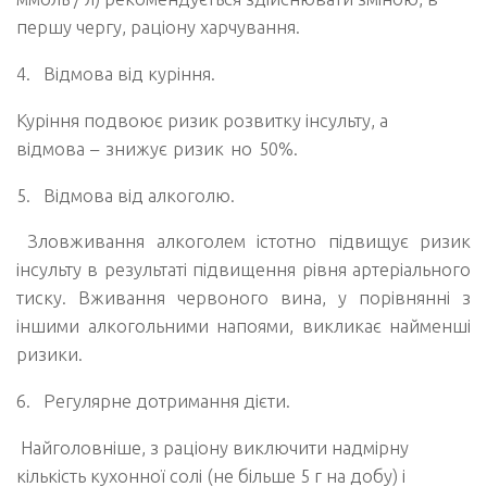
першу чергу, раціону харчування.
4.
Відмова від куріння.
Куріння подвоює ризик розвитку інсульту, а
відмова
–
знижує ризик но 50%.
5.
Відмова від алкоголю.
Зловживання алкоголем істотно підвищує ризик
інсульту в результаті підвищення рівня артеріального
тиску. Вживання червоного вина, у порівнянні з
іншими алкогольними напоями, викликає найменші
ризики.
6.
Регулярне дотримання дієти.
Найголовніше, з раціону виключити надмірну
кількість кухонної солі (не більше 5 г на добу) і