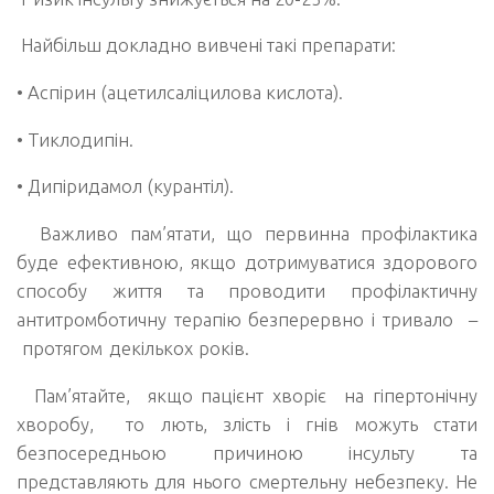
Найбільш докладно вивчені такі препарати:
• Аспірин (ацетилсаліцилова кислота).
• Тиклодипін.
• Дипіридамол (курантіл).
Важливо пам’ятати, що первинна профілактика
буде ефективною, якщо дотримуватися здорового
способу життя та проводити профілактичну
антитромботичну терапію безперервно і тривало
–
протягом декількох років.
Пам’ятайте, якщо пацієнт хворіє на гіпертонічну
хворобу, то лють, злість і гнів можуть стати
безпосередньою причиною інсульту та
представляють для нього смертельну небезпеку. Не