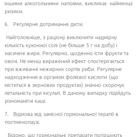
іншими алкогольними напоями, викликає найменші
ризики.
6.
Регулярне дотримання дієти.
Найголовніше, з раціону виключити надмірну
кількість кухонної солі (не більше 5 г на добу) і
насичені жири. Регулярно, щоденно їсти фрукти та
овочі. Не менш виражений ефект спостерігається
при вживанні нежирних сортів риби. Регулярне
надходження в організм фолієвої кислоти (що
міститься в зернових продуктах) значно скорочує
летальність при інсульті. В даному випадку підійдуть
різноманітні каші.
7.
Відмова від замісної гормональної терапії в
постменопаузі.
Відомо, що гормональні препарати погіршують