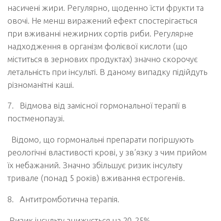
насичені жири. Регулярно, щоденно їсти фрукти та
овочі. Не менш виражений ефект спостерігається
при вживанні нежирних сортів риби. Регулярне
надходження в організм фолієвої кислоти (що
міститься в зернових продуктах) значно скорочує
летальність при інсульті. В даному випадку підійдуть
різноманітні каші.
7.
Відмова від замісної гормональної терапії в
постменопаузі.
Відомо, що гормональні препарати погіршують
реологічні властивості крові, у зв’язку з чим прийом
їх небажаний. Значно збільшує ризик інсульту
тривале (понад 5 років) вживання естрогенів.
8.
Антитромботична терапія.
Ризик інсульту знижується на 20-25%.