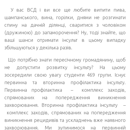
У вас ВСД і ви все ще любите випити пива,
шампанського, вина, горілки, днями не розгинати
спину на дачній ділянці, сваритися з чоловіком
(дружиною) до запаморочення? Ну, тоді знайте, що
ваші шанси отримати інсульт в цьому випадку
збільшуються у декілька разів.
Що потрібно знати пересічному громадянину, щоб
не допустити розвитку інсульту? На цьому
зосередили свою увагу студенти 469 групи. Існує
первинна та вторинна профілактика інсульту.
Первинна профілактика – комплекс заходів,
спрямованих на попередження виникнення
захворювання. Вторинна профілактика інсульту –
комплекс заходів, спрямованих на попередження
виникнення рецидивів та ускладнень вже наявного
захворювання. Ми зупинимося на первинній