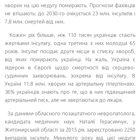
хворих на цю недугу помирають. Прогнози фахівців
не втішають: до 2030-го очікується 23 млн. інсультів і
7,8 млн. смертей від них.
Кожен рік більше, ніж 110 тисяч українців стають
жертвами інсульту, одна третина з них молодші 65
років. Інсульт посідає друге місце в списку хвороб,
від яких помирають українці. На жаль, Україна є
лідером в Європі щодо смертності від серцево-
судинних захворювань, зокрема від інсульту. В
Україні 11,8 млн. хворих на артеріальну гіпертензію.
36% українців знають про те, що в них підвищений
артеріальний тиск, але не звертаються до лікаря.
За даними обласного позаштатного невропатолога,
кандидата медичних наук Наталії Герасимчук, у
Житомирській області за 2015 рік зареєстровано 2250
випадків інсульту. Минулого року від цієї недуги