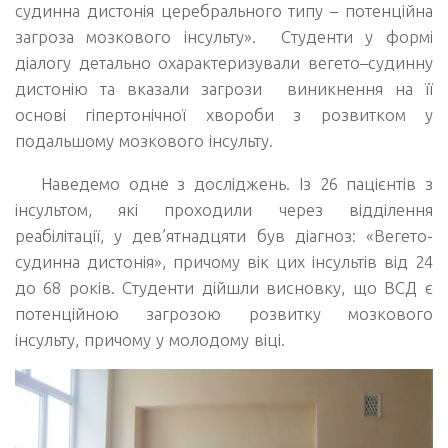
судинна дистонія церебрального типу – потенційна
загроза мозкового інсульту». Студенти у формі
діалогу детально охарактеризували вегето–судинну
дистонію та вказали загрози виникнення на її
основі гіпертонічної хвороби з розвитком у
подальшому мозкового інсульту.
Наведемо одне з досліджень. Із 26 пацієнтів з
інсультом, які проходили через відділення
реабілітації, у дев’ятнадцяти був діагноз: «Вегето-
судинна дистонія», причому вік цих інсультів від 24
до 68 років. Студенти дійшли висновку, що ВСД є
потенційною загрозою розвитку мозкового
інсульту, причому у молодому віці.