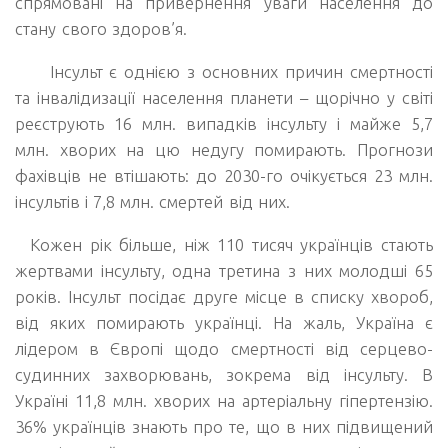
спрямовані на привернення уваги населення до
стану свого здоров’я.
Інсульт є однією з основних причин смертності
та інвалідизації населення планети – щорічно у світі
реєструють 16 млн. випадків інсульту і майже 5,7
млн. хворих на цю недугу помирають. Прогнози
фахівців не втішають: до 2030-го очікується 23 млн.
інсультів і 7,8 млн. смертей від них.
Кожен рік більше, ніж 110 тисяч українців стають
жертвами інсульту, одна третина з них молодші 65
років. Інсульт посідає друге місце в списку хвороб,
від яких помирають українці. На жаль, Україна є
лідером в Європі щодо смертності від серцево-
судинних захворювань, зокрема від інсульту. В
Україні 11,8 млн. хворих на артеріальну гіпертензію.
36% українців знають про те, що в них підвищений