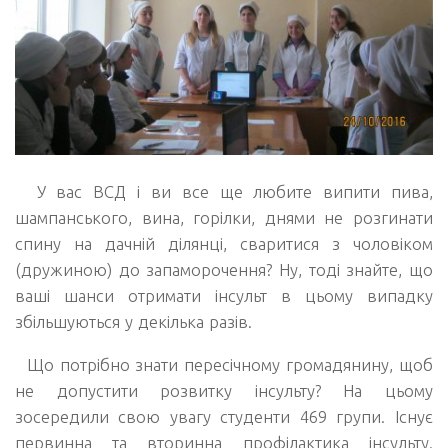
У вас ВСД і ви все ще любите випити пива,
шампанського, вина, горілки, днями не розгинати
спину на дачній ділянці, сваритися з чоловіком
(дружиною) до запаморочення? Ну, тоді знайте, що
ваші шанси отримати інсульт в цьому випадку
збільшуються у декілька разів.
Що потрібно знати пересічному громадянину, щоб
не допустити розвитку інсульту? На цьому
зосередили свою увагу студенти 469 групи. Існує
первинна та вторинна профілактика інсульту.