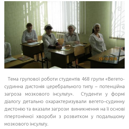
Тема групової роботи студентів 468 групи «Вегето-
судинна дистонія церебрального типу – потенційна
загроза мозкового інсульту». Студенти у формі
діалогу детально охарактеризували вегето–судинну
дистонію та вказали загрози виникнення на її основі
гіпертонічної хвороби з розвитком у подальшому
мозкового інсульту.