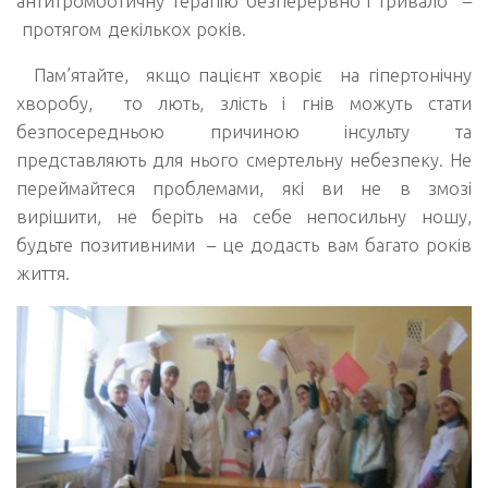
антитромботичну терапію безперервно і тривало
–
протягом декількох років.
Пам’ятайте, якщо пацієнт хворіє на гіпертонічну
хворобу, то лють, злість і гнів можуть стати
безпосередньою причиною інсульту та
представляють для нього смертельну небезпеку. Не
переймайтеся проблемами, які ви не в змозі
вирішити, не беріть на себе непосильну ношу,
будьте позитивними
–
це додасть вам багато років
життя.