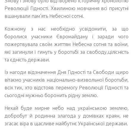
Знову і знову було відтворено історичну хронологію
Революції Гідності. Хвилиною мовчання всі присутні
вшанували пам’ять Небесної сотні.
Кожному з нас необхідно усвідомити, за що
боролися учасники Євромайдану і заради чого
пожертвувала своїм життям Небесна сотня та воїни,
які загинули і гинуть у боротьбі за свободу,цілісність
та єдність держави.
Із нагоди відзначення Дня Гідності та Свободи щиро
вітаємо учасників національно-визвольної боротьби,
всіх тих, хто відстояв перемогу Революції Гідності та
сьогодні мужньо боронить рідну землю.
Нехай буде мирне небо над українською землею,
добробут й родинна злагода у домівках краян, не
згасає віра в щасливе майбутнє Української держави.