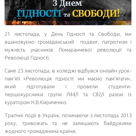
21 листопада, у День Гідності та Свободи, ми
вшановуємо громадянський подвиг, патріотизм і
мужність учасників Помаранчевої революції та
Революції Гідності.
Саме 23 листопада, в коледжі відбувся онлайн урок-
пам’яті «Революція гідності: ми маємо пам’ятати»,
який підготували і провели студенти-
першокурсники групи Л44/І та С82/І разом із
куратором Н.В.Кириченко.
Трагічні події в Україні, починаючи з листопада 2013
року, тривожать та не залишають байдужими
жодного громадянина країни.