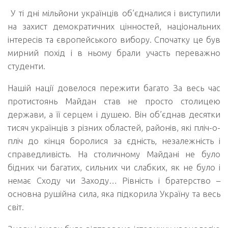
У ті дні мільйони українців об’єдналися і виступили
на захист демократичних цінностей, національних
інтересів та європейського вибору. Спочатку це був
мирний похід і в ньому брали участь переважно
студенти.
Нашій нації довелося пережити багато За весь час
протистоянь Майдан став не просто столицею
держави, а її серцем і душею. Він об’єднав десятки
тисяч українців з різних областей, районів, які пліч-о-
пліч до кінця боролися за єдність, незалежність і
справедливість. На столичному Майдані не було
бідних чи багатих, сильних чи слабких, як не було і
немає Сходу чи Заходу… Рівність і братерство –
основна рушійна сила, яка підкорила Україну та весь
світ.