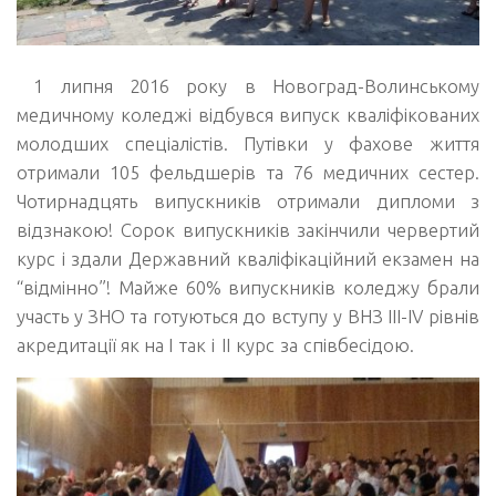
1 липня 2016 року в Новоград-Волинському
медичному коледжі відбувся випуск кваліфікованих
молодших спеціалістів. Путівки у фахове життя
отримали 105 фельдшерів та 76 медичних сестер.
Чотирнадцять випускників отримали дипломи з
відзнакою! Сорок випускників закінчили червертий
курс і здали Державний кваліфікаційний екзамен на
“відмінно”! Майже 60% випускників коледжу брали
участь у ЗНО та готуються до вступу у ВНЗ III-IV рівнів
акредитації як на
I
так і
I
I курс за співбесідою.