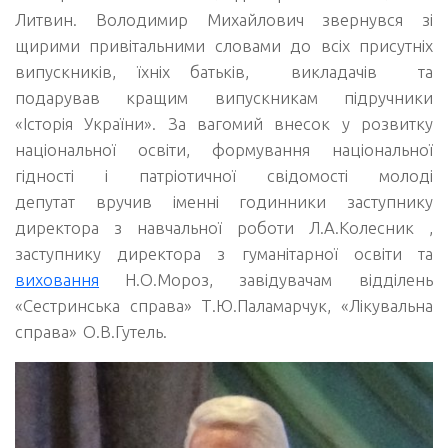
Литвин.
Володимир Михайлович
звернувся
зі
щирими привітальними словами до всіх присутніх
випускників, їхніх батьків, викладачів та
подарував кращим випускникам підручники
«Історія України». За вагомий внесок у розвитку
національної освіти, формування національної
гідності і патріотичної свідомості молоді
депутат
вручив іменні годинники
заступнику
директора з навчальної роботи
Л.А.
Колесник ,
заступнику директора з гуманітарної освіти та
виховання
Н.О.
Мороз,
завідувачам відділень
«Сестринська справа»
Т.Ю.
Паламарчук, «Лікувальна
справа» О.В.Гутель.