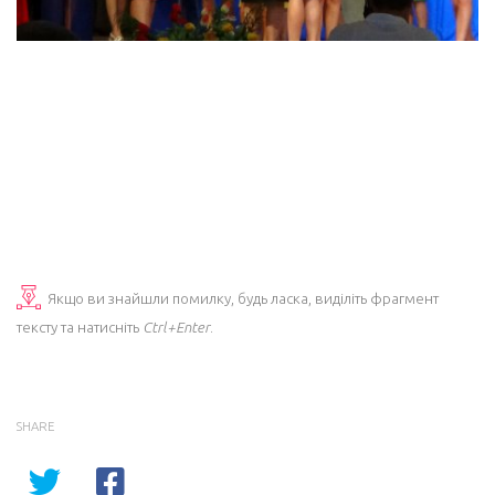
Якщо ви знайшли помилку, будь ласка, виділіть фрагмент
тексту та натисніть
Ctrl+Enter
.
SHARE