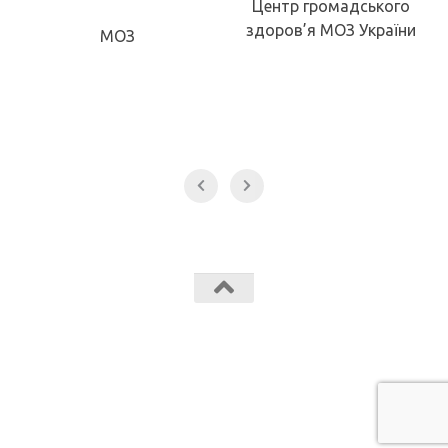
Центр громадського
здоров’я МОЗ України
МОЗ
Звягельський медичний фаховий коледж МК Звягель © 2026.
Всі права захищені.