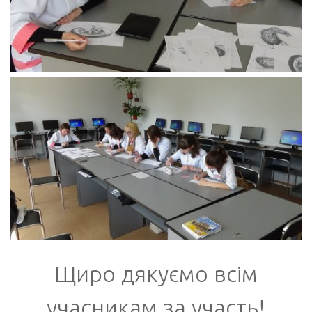
Щиро дякуємо всім
учасникам
за участь!