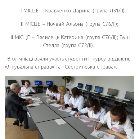
І МІСЦЕ – Кравченко Дарина
(група Л31/ІІ);
ІІ МІСЦЕ – Ночвай Альона (група С76/ІІ);
ІІІ МІСЦЕ – Василець Катерина (група С76/ІІ); Буш
Стелла (група С72/ІІ).
В олімпіаді взяли участь студенти
ІІ
курсу відділень
«Лікувальна справа» та «Сестринська справа».